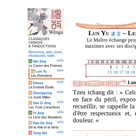
Lun Yu
– Les
CLASSIQUES
Le Maître échange prop
CHINOIS
maximes avec ses discipl
& TRADUCTIONS
Bienvenue
,
aide
,
notes
,
introduction
,
table
.
table
诗
Shi Jing
Le Canon des Poèmes
1
2
3
4
5
table
论
Lun Yu
15
16
17
18
19
Les Entretiens
Lun
table
大
Daxue
La Grande Étude
Tzeu tchang dit : « Celu
table
中
Zhongyong
Le Juste Milieu
en face du péril, expos
table
字
San Zi Jing
recueillir, se rappelle la
Les Trois Caractères
d'être respectueux et,
table
易
Yi Jing
Le Livre des Mutations
douleur. »
table
道
Dao De Jing
De la Voie et la Vertu
table
唐
Tang Shi