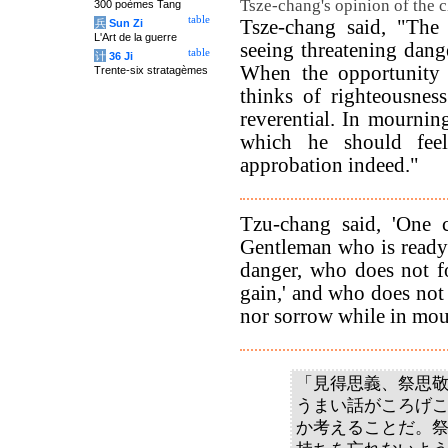
Tsze-chang's opinion of the ch
300 poèmes Tang
table
Tsze-chang said, "The 
兵
Sun Zi
L'Art de la guerre
seeing threatening danger
table
计
36 Ji
When the opportunity 
Trente-six stratagèmes
thinks of righteousness
reverential. In mourning
which he should fe
approbation indeed."
Tzu-chang said, 'One c
Gentleman who is ready t
danger, who does not fo
gain,' and who does not 
nor sorrow while in mou
「見得思義、祭思
うまい話がころげ
か考えることだ。