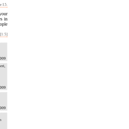
 I.5.
your
s in
ople
[1:5]
2009
eri,
2009
2009
n
.