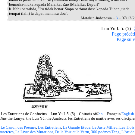
bermuka-muka kepada Malaikat Zao (Malaikat Dapur)".
b. Nabi bersabda, "Itu tidak benar. Siapa berbuat dosa kepada Tuhan, tiada
tempat (lain) ia dapat meminta doa".
Matakin-Indonesia –
3
– 07/12/
Lun Yu I. 5. (5)
Page précéd
Page suiv
Les Entretiens de Confucius – Lun Yu I. 5. (5) – Chinois off/
on
– Français/
English
lias
the Lunyu, the Lun Yü, the Analects, les Entretiens du maître avec ses disciple
Le Canon des Poèmes
,
Les Entretiens
,
La Grande Étude
,
Le Juste Milieu
,
Les Trois
aractères
,
Le Livre des Mutations
,
De la Voie et la Vertu
,
300 poèmes Tang
,
L'Art de