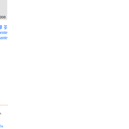
2008
ente
ante
s.
 la