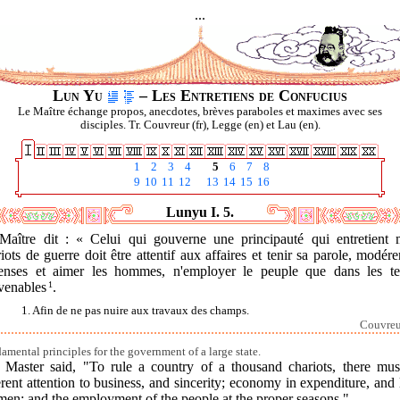
...
Lun Yu
– Les Entretiens de Confucius
Le Maître échange propos, anecdotes, brèves paraboles et maximes avec ses
disciples. Tr. Couvreur (fr), Legge (en) et Lau (en).
1
2
3
4
5
6
7
8
9
10
11
12
13
14
15
16
Lunyu I. 5.
Maître dit : « Celui qui gouverne une principauté qui entretient m
iots de guerre doit être attentif aux affaires et tenir sa parole, modére
enses et aimer les hommes, n'employer le peuple que dans les t
venables
1
.
1. Afin de ne pas nuire aux travaux des champs.
Couvreur
amental principles for the government of a large state.
 Master said, "To rule a country of a thousand chariots, there mus
rent attention to business, and sincerity; economy in expenditure, and
men; and the employment of the people at the proper seasons."