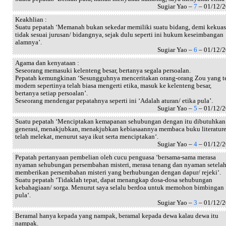
Sugiar Yao –
7
– 01/12/
Keakhlian :
Suatu pepatah ‘Memanah bukan sekedar memiliki suatu bidang, demi kekua
tidak sesuai jurusan/ bidangnya, sejak dulu seperti ini hukum keseimbangan
alamnya’.
Sugiar Yao –
6
– 01/12/
Agama dan kenyataan :
Seseorang memasuki kelenteng besar, bertanya segala persoalan.
Pepatah kemungkinan ‘Sesungguhnya menceritakan orang-orang Zou yang t
modern sepertinya telah biasa mengerti etika, masuk ke kelenteng besar,
bertanya setiap persoalan’.
Seseorang mendengar pepatahnya seperti ini ‘Adalah aturan/ etika pula’.
Sugiar Yao –
5
– 01/12/
Suatu pepatah ‘Menciptakan kemapanan sehubungan dengan itu dibutuhkan
generasi, menakjubkan, menakjubkan kebiasaannya membaca buku literatur
telah melekat, menurut saya ikut serta menciptakan‘.
Sugiar Yao –
4
– 01/12/
Pepatah pertanyaan pembelian oleh cucu penguasa ‘bersama-sama merasa
nyaman sehubungan persembahan misteri, merasa tenang dan nyaman setela
memberikan persembahan misteri yang berhubungan dengan dapur/ rejeki‘.
Suatu pepatah ‘Tidaklah tepat, dapat menangkap dosa-dosa sehubungan
kebahagiaan/ sorga. Menurut saya selalu berdoa untuk memohon bimbingan
pula‘.
Sugiar Yao –
3
– 01/12/
Beramal hanya kepada yang nampak, beramal kepada dewa kalau dewa itu
nampak.