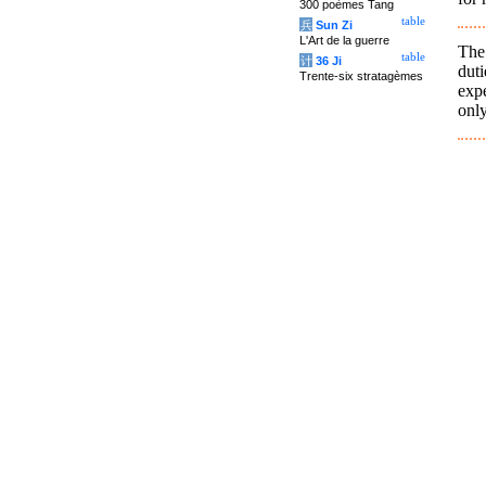
300 poèmes Tang
table
兵
Sun Zi
L'Art de la guerre
The
table
计
36 Ji
dut
Trente-six stratagèmes
exp
only