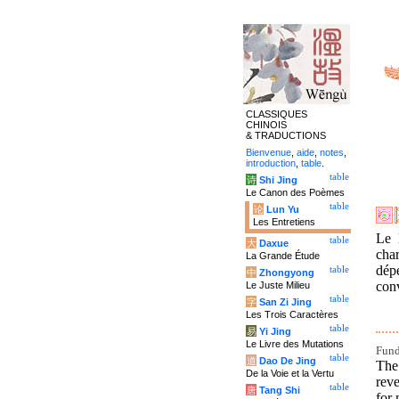
CLASSIQUES
CHINOIS
& TRADUCTIONS
Bienvenue
,
aide
,
notes
,
introduction
,
table
.
table
诗
Shi Jing
Le Canon des Poèmes
table
论
Lun Yu
Les Entretiens
Le 
table
大
Daxue
char
La Grande Étude
dép
table
中
Zhongyong
con
Le Juste Milieu
table
字
San Zi Jing
Les Trois Caractères
table
易
Yi Jing
Le Livre des Mutations
Fund
table
道
Dao De Jing
The
De la Voie et la Vertu
reve
table
唐
Tang Shi
for 