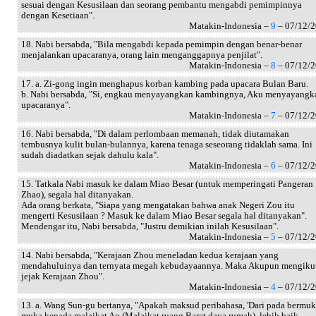
sesuai dengan Kesusilaan dan seorang pembantu mengabdi pemimpinnya
dengan Kesetiaan".
Matakin-Indonesia –
9
– 07/12/
18. Nabi bersabda, "Bila mengabdi kepada pemimpin dengan benar-benar
menjalankan upacaranya, orang lain menganggapnya penjilat".
Matakin-Indonesia –
8
– 07/12/
17. a. Zi-gong ingin menghapus korban kambing pada upacara Bulan Baru.
b. Nabi bersabda, "Si, engkau menyayangkan kambingnya, Aku menyayangk
upacaranya".
Matakin-Indonesia –
7
– 07/12/
16. Nabi bersabda, "Di dalam perlombaan memanah, tidak diutamakan
tembusnya kulit bulan-bulannya, karena tenaga seseorang tidaklah sama. Ini
sudah diadatkan sejak dahulu kala".
Matakin-Indonesia –
6
– 07/12/
15. Tatkala Nabi masuk ke dalam Miao Besar (untuk memperingati Pangeran
Zhao), segala hal ditanyakan.
Ada orang berkata, "Siapa yang mengatakan bahwa anak Negeri Zou itu
mengerti Kesusilaan ? Masuk ke dalam Miao Besar segala hal ditanyakan".
Mendengar itu, Nabi bersabda, "Justru demikian inilah Kesusilaan".
Matakin-Indonesia –
5
– 07/12/
14. Nabi bersabda, "Kerajaan Zhou meneladan kedua kerajaan yang
mendahuluinya dan ternyata megah kebudayaannya. Maka Akupun mengiku
jejak Kerajaan Zhou".
Matakin-Indonesia –
4
– 07/12/
13. a. Wang Sun-gu bertanya, "Apakah maksud peribahasa, 'Dari pada bermuk
muka kepada malaikat Ao (Malaikat ruang Barat daya rumah), lebih baik