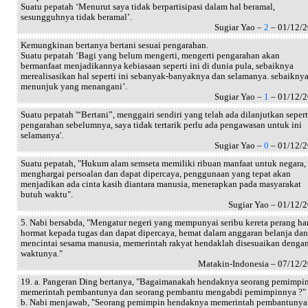
Suatu pepatah ‘Menurut saya tidak berpartisipasi dalam hal beramal,
sesungguhnya tidak beramal’.
Sugiar Yao –
2
– 01/12/
Kemungkinan bertanya bertani sesuai pengarahan.
Suatu pepatah ‘Bagi yang belum mengerti, mengerti pengarahan akan
bermanfaat menjadikannya kebiasaan seperti ini di dunia pula, sebaiknya
merealisasikan hal seperti ini sebanyak-banyaknya dan selamanya. sebaikny
menunjuk yang menangani’.
Sugiar Yao –
1
– 01/12/
Suatu pepatah '“Bertani”, menggairi sendiri yang telah ada dilanjutkan sepert
pengarahan sebelumnya, saya tidak tertarik perlu ada pengawasan untuk ini
selamanya'.
Sugiar Yao –
0
– 01/12/
Suatu pepatah, "Hukum alam semseta memiliki ribuan manfaat untuk negara,
menghargai persoalan dan dapat dipercaya, penggunaan yang tepat akan
menjadikan ada cinta kasih diantara manusia, menerapkan pada masyarakat
butuh waktu".
Sugiar Yao – 01/12/
5. Nabi bersabda, "Mengatur negeri yang mempunyai seribu kereta perang ha
hormat kepada tugas dan dapat dipercaya, hemat dalam anggaran belanja dan
mencintai sesama manusia, memerintah rakyat hendaklah disesuaikan denga
waktunya."
Matakin-Indonesia – 07/12/
19. a. Pangeran Ding bertanya, "Bagaimanakah hendaknya seorang pemimpi
memerintah pembantunya dan seorang pembantu mengabdi pemimpinnya ?"
b. Nabi menjawab, "Seorang pemimpin hendaknya memerintah pembantunya