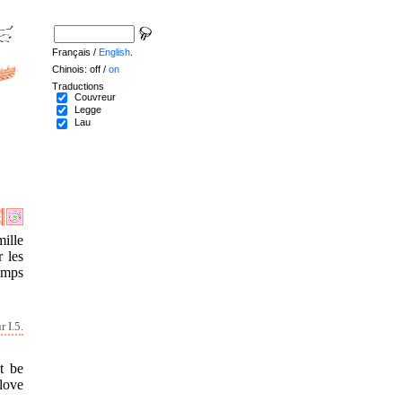
Français /
English
.
Chinois: off /
on
Traductions
Couvreur
Legge
Lau
ille
r les
emps
 I.5.
t be
 love