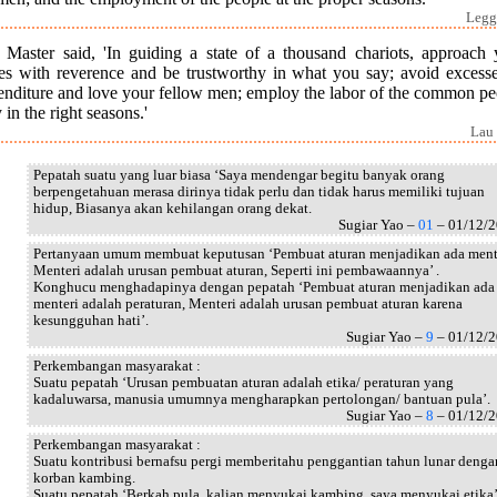
Legge
 Master said, 'In guiding a state of a thousand chariots, approach 
ies with reverence and be trustworthy in what you say; avoid excesse
enditure and love your fellow men; employ the labor of the common pe
 in the right seasons.'
Lau 
Pepatah suatu yang luar biasa ‘Saya mendengar begitu banyak orang
berpengetahuan merasa dirinya tidak perlu dan tidak harus memiliki tujuan
hidup, Biasanya akan kehilangan orang dekat.
Sugiar Yao –
01
– 01/12/
Pertanyaan umum membuat keputusan ‘Pembuat aturan menjadikan ada ment
Menteri adalah urusan pembuat aturan, Seperti ini pembawaannya’ .
Konghucu menghadapinya dengan pepatah ‘Pembuat aturan menjadikan ada
menteri adalah peraturan, Menteri adalah urusan pembuat aturan karena
kesungguhan hati’.
Sugiar Yao –
9
– 01/12/
Perkembangan masyarakat :
Suatu pepatah ‘Urusan pembuatan aturan adalah etika/ peraturan yang
kadaluwarsa, manusia umumnya mengharapkan pertolongan/ bantuan pula’.
Sugiar Yao –
8
– 01/12/
Perkembangan masyarakat :
Suatu kontribusi bernafsu pergi memberitahu penggantian tahun lunar denga
korban kambing.
Suatu pepatah ‘Berkah pula, kalian menyukai kambing, saya menyukai etika’