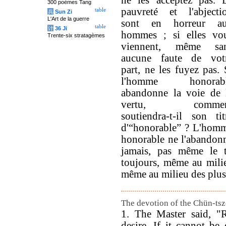
ne les acceptez pas. 
300 poèmes Tang
pauvreté et l'abjecti
table
兵
Sun Zi
L'Art de la guerre
sont en horreur a
table
计
36 Ji
hommes ; si elles vo
Trente-six stratagèmes
viennent, même sa
aucune faute de vot
part, ne les fuyez pas. 
l'homme honorab
abandonne la voie de 
vertu, commen
soutiendra-t-il son tit
d'“honorable” ? L'hom
honorable ne l'abandon
jamais, pas même le 
toujours, même au milieu
même au milieu des plus
The devotion of the Chün-tsze
1. The Master said, "
desire. If it cannot be