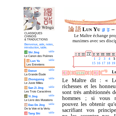
論
語
Lun Yu
– 
CLASSIQUES
Le Maître échange prop
CHINOIS
& TRADUCTIONS
maximes avec ses discipl
Bienvenue
,
aide
,
notes
,
introduction
,
table
.
table
诗
Shi Jing
Le Canon des Poèmes
1
2
3
4
5
table
论
Lun Yu
15
16
17
18
19
Les Entretiens
table
大
Daxue
Lu
La Grande Étude
table
Le Maître dit : « L
中
Zhongyong
Le Juste Milieu
richesses et les honneu
table
字
San Zi Jing
sont très ambitionnés d
Les Trois Caractères
table
易
Yi Jing
hommes ; si vous 
Le Livre des Mutations
pouvez les obtenir qu'
table
道
Dao De Jing
De la Voie et la Vertu
sacrifiant vos principe
table
唐
Tang Shi