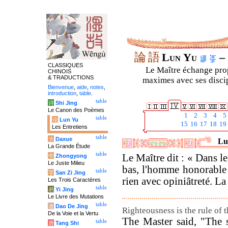
論
語
Lun Yu
– 
CLASSIQUES
Le Maître échange prop
CHINOIS
& TRADUCTIONS
maximes avec ses discipl
Bienvenue
,
aide
,
notes
,
introduction
,
table
.
table
诗
Shi Jing
Le Canon des Poèmes
1
2
3
4
5
table
论
Lun Yu
15
16
17
18
19
Les Entretiens
table
大
Daxue
Lu
La Grande Étude
table
Le Maître dit : « Dans l
中
Zhongyong
Le Juste Milieu
bas, l'homme honorable 
table
字
San Zi Jing
rien avec opiniâtreté. La 
Les Trois Caractères
table
易
Yi Jing
Le Livre des Mutations
table
道
Dao De Jing
Righteousness is the rule of t
De la Voie et la Vertu
The Master said, "The 
table
唐
Tang Shi