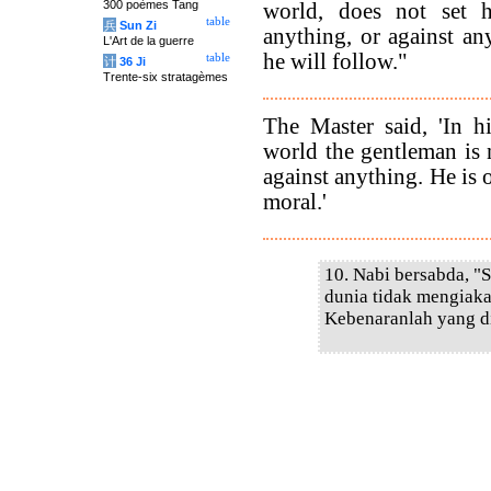
300 poèmes Tang
world, does not set h
table
兵
Sun Zi
anything, or against an
L'Art de la guerre
he will follow."
table
计
36 Ji
Trente-six stratagèmes
The Master said, 'In h
world the gentleman is 
against anything. He is o
moral.'
10. Nabi bersabda, "
dunia tidak mengiak
Kebenaranlah yang d