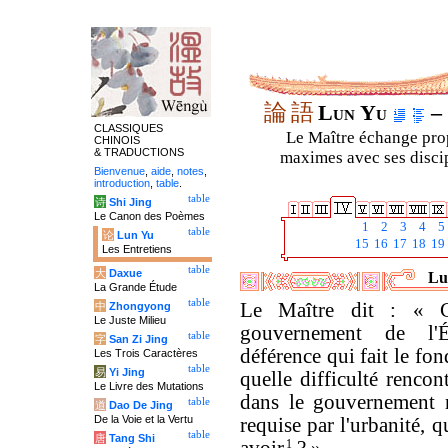
論
語
Lun Yu
– 
CLASSIQUES
Le Maître échange prop
CHINOIS
& TRADUCTIONS
maximes avec ses discipl
Bienvenue
,
aide
,
notes
,
introduction
,
table
.
table
诗
Shi Jing
Le Canon des Poèmes
1
2
3
4
5
table
论
Lun Yu
15
16
17
18
19
Les Entretiens
table
大
Daxue
Lu
La Grande Étude
table
Le Maître dit : « C
中
Zhongyong
Le Juste Milieu
gouvernement de l'É
table
字
San Zi Jing
déférence qui fait le fon
Les Trois Caractères
table
易
Yi Jing
quelle difficulté rencont
Le Livre des Mutations
dans le gouvernement n
table
道
Dao De Jing
De la Voie et la Vertu
requise par l'urbanité, q
table
唐
Tang Shi
1