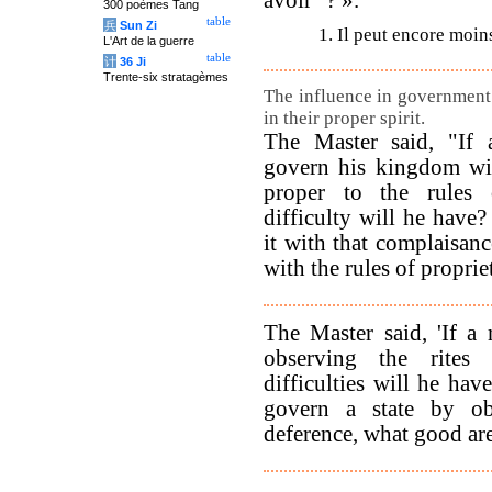
avoir
? ».
300 poèmes Tang
table
兵
Sun Zi
1. Il peut encore moin
L'Art de la guerre
table
计
36 Ji
Trente-six stratagèmes
The influence in government
in their proper spirit.
The Master said, "If 
govern his kingdom wi
proper to the rules 
difficulty will he have
it with that complaisan
with the rules of proprie
The Master said, 'If a
observing the rites
difficulties will he hav
govern a state by ob
deference, what good are 