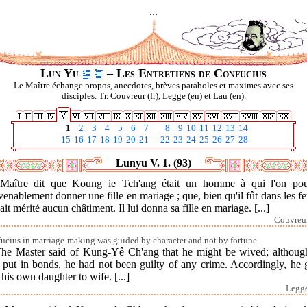
...
Lun Yu
– Les Entretiens de Confucius
Le Maître échange propos, anecdotes, brèves paraboles et maximes avec ses
disciples. Tr. Couvreur (fr), Legge (en) et Lau (en).
1
2
3
4
5
6
7
8
9
10
11
12
13
14
15
16
17
18
19
20
21
22
23
24
25
26
27
28
Lunyu V. 1. (93)
Maître dit que Koung ie Tch'ang était un homme à qui l'on pou
enablement donner une fille en mariage ; que, bien qu'il fût dans les fer
ait mérité aucun châtiment. Il lui donna sa fille en mariage. [...]
Couvreur
ucius in marriage-making was guided by character and not by fortune.
The Master said of Kung-Yê Ch'ang that he might be wived; althoug
 put in bonds, he had not been guilty of any crime. Accordingly, he 
his own daughter to wife. [...]
Legge