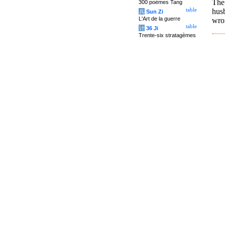
The
300 poèmes Tang
hus
table
兵
Sun Zi
L'Art de la guerre
wro
table
计
36 Ji
Trente-six stratagèmes