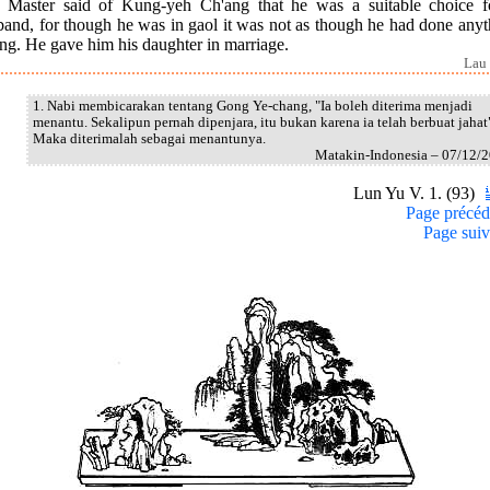
 Master said of Kung-yeh Ch'ang that he was a suitable choice f
band, for though he was in gaol it was not as though he had done anyt
ng. He gave him his daughter in marriage.
Lau 
1. Nabi membicarakan tentang Gong Ye-chang, "Ia boleh diterima menjadi
menantu. Sekalipun pernah dipenjara, itu bukan karena ia telah berbuat jahat
Maka diterimalah sebagai menantunya.
Matakin-Indonesia – 07/12/
Lun Yu V. 1. (93)
Page précéd
Page suiv