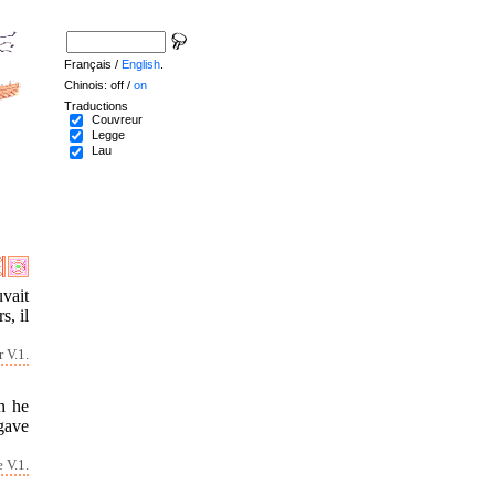
Français /
English
.
Chinois: off /
on
Traductions
Couvreur
Legge
Lau
vait
s, il
 V.1.
h he
gave
 V.1.