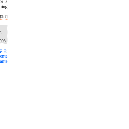
or a
hing
[5:1]
".
2008
ente
ante