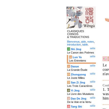
CLASSIQUES
CHINOIS
& TRADUCTIONS
Bienvenue
,
aide
,
notes
,
introduction
,
table
.
table
诗
Shi Jing
Le Canon des Poèmes
table
论
Lun Yu
Les Entretiens
Le 
table
大
Daxue
conv
La Grande Étude
n'av
table
中
Zhongyong
Le Juste Milieu
table
字
San Zi Jing
Conf
Les Trois Caractères
1. 
table
易
Yi Jing
was
Le Livre des Mutations
him 
table
道
Dao De Jing
De la Voie et la Vertu
table
唐
Tang Shi