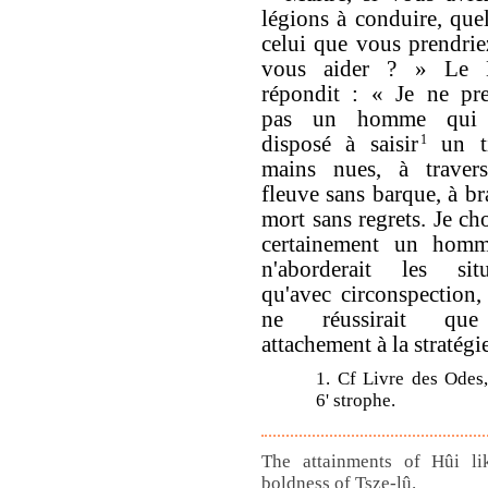
légions à conduire, quel
celui que vous prendrie
vous aider ? » Le M
répondit : « Je ne pre
pas un homme qui s
disposé à saisir
1
un ti
mains nues, à traver
fleuve sans barque, à br
mort sans regrets. Je cho
certainement un hom
n'aborderait les situ
qu'avec circonspection,
ne réussirait qu
attachement à la stratégie
1. Cf Livre des Odes
6' strophe.
The attainments of Hûi li
boldness of Tsze-lû.