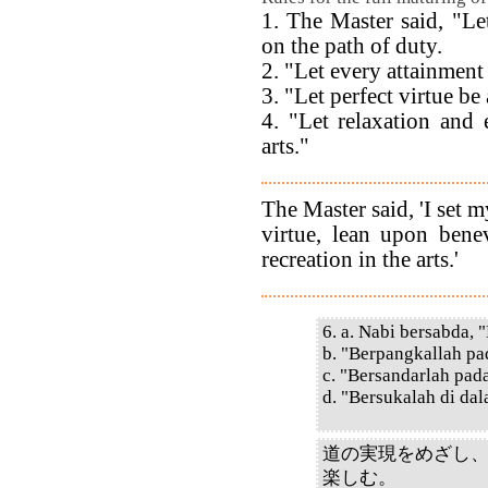
1. The Master said, "Let
on the path of duty.
2. "Let every attainment
3. "Let perfect virtue be
4. "Let relaxation and
arts."
The Master said, 'I set 
virtue, lean upon bene
recreation in the arts.'
6. a. Nabi bersabda,
b. "Berpangkallah pa
c. "Bersandarlah pad
d. "Bersukalah di da
道の実現をめざし
楽しむ。