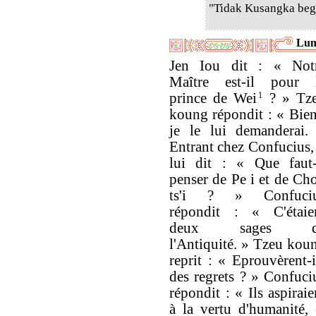
"Tidak Kusangka begi
Lun
Jen Iou dit : « Not
Maître est-il pour 
prince de Wei
1
? » Tz
koung répondit : « Bien
je le lui demanderai.
Entrant chez Confucius, 
lui dit : « Que faut-
penser de Pe i et de Ch
ts'i ? » Confuci
répondit : « C'étaie
deux sages d
l'Antiquité. » Tzeu kou
reprit : « Eprouvèrent-i
des regrets ? » Confuci
répondit : « Ils aspiraie
à la vertu d'humanité, 