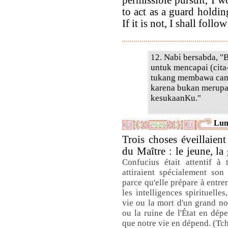
permissible pursuit, I 
to act as a guard holdin
If it is not, I shall foll
12. Nabi bersabda, "
untuk mencapai (cita-
tukang membawa camb
karena bukan merupak
kesukaanKu."
Lun
Trois choses éveillaien
du Maître : le jeune, la 
Confucius était attentif à 
attiraient spécialement son 
parce qu'elle prépare à entr
les intelligences spirituelle
vie ou la mort d'un grand n
ou la ruine de l'État en dép
que notre vie en dépend. (Tc