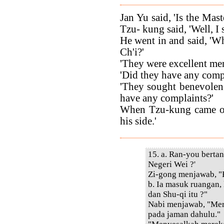
Jan Yu said, 'Is the Mas
Tzu- kung said, 'Well, I 
He went in and said, 'W
Ch'i?'
'They were excellent men
'Did they have any comp
'They sought benevolen
have any complaints?'
When Tzu-kung came out
his side.'
15. a. Ran-you bert
Negeri Wei ?'
Zi-gong menjawab, "
b. Ia masuk ruangan,
dan Shu-qi itu ?"
Nabi menjawab, "Mer
pada jaman dahulu."