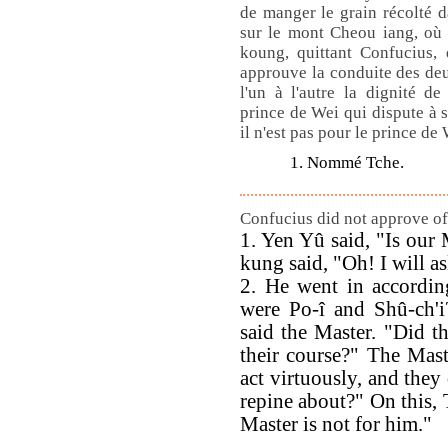
de manger le grain récolté da
sur le mont Cheou iang, où 
koung, quittant Confucius, 
approuve la conduite des deux
l'un à l'autre la dignité d
prince de Wei qui dispute à
il n'est pas pour le prince de
1. Nommé Tche.
Confucius did not approve of 
1. Yen Yû said, "Is our 
kung said, "Oh! I will a
2. He went in accordin
were Po-î and Shû-ch'i
said the Master. "Did t
their course?" The Mast
act virtuously, and they
repine about?" On this,
Master is not for him."