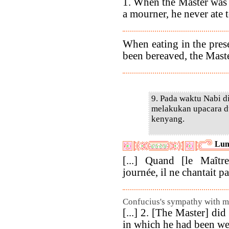
1. When the Master was 
a mourner, he never ate to 
When eating in the pre
been bereaved, the Master
9. Pada waktu Nabi d
melakukan upacara d
kenyang.
Lun
[...] Quand [le Maîtr
journée, il ne chantait pa
Confucius's sympathy with m
[...] 2. [The Master] di
in which he had been we