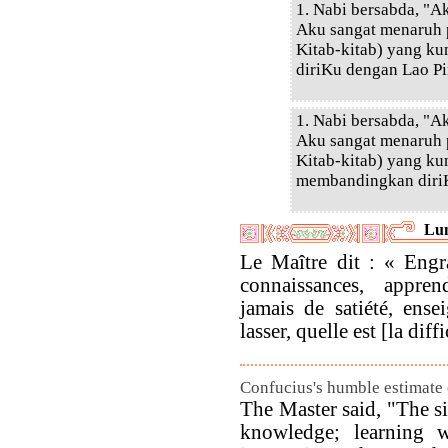
1. Nabi bersabda, "A
Aku sangat menaruh 
Kitab-kitab) yang ku
diriKu dengan Lao Pi
1. Nabi bersabda, "A
Aku sangat menaruh 
Kitab-kitab) yang kun
membandingkan diriK
Lun
Le Maître dit : « Engr
connaissances, appre
jamais de satiété, ense
lasser, quelle est [la dif
Confucius's humble estimate 
The Master said, "The si
knowledge; learning w