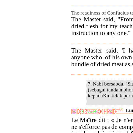
The readiness of Confucius to
The Master said, "From
dried flesh for my teac
instruction to any one."
The Master said, 'I h
anyone who, of his own 
bundle of dried meat as a
7. Nabi bersabda, "
(sebagai tanda mohon
kepadaKu, tidak per
Lun
Le Maître dit : « Je n'e
ne s'efforce pas de compr