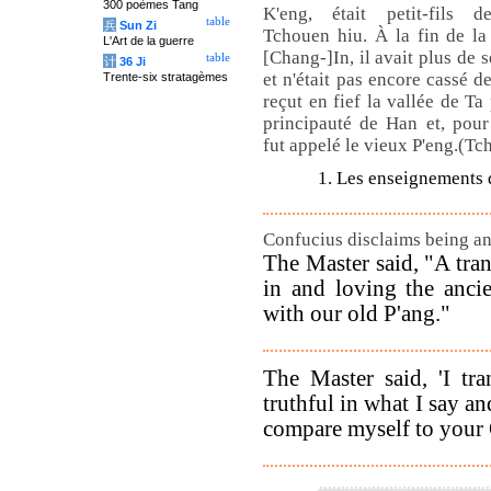
300 poèmes Tang
K'eng, était petit-fils d
table
兵
Sun Zi
Tchouen hiu. À la fin de la
L'Art de la guerre
[Chang-]In, il avait plus de s
table
计
36 Ji
et n'était pas encore cassé de
Trente-six stratagèmes
reçut en fief la vallée de Ta
principauté de Han et, pour 
fut appelé le vieux P'eng.(Tc
1. Les enseignements 
Confucius disclaims being an
The Master said, "A tran
in and loving the anci
with our old P'ang."
The Master said, 'I tr
truthful in what I say an
compare myself to your 