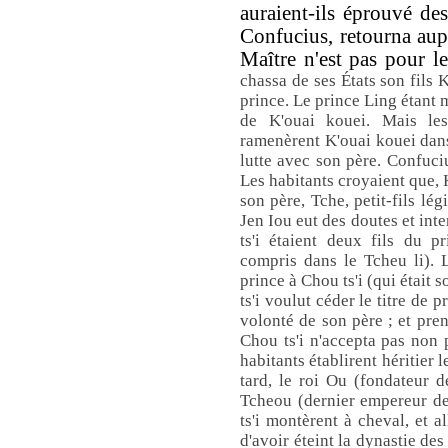
auraient-ils éprouvé de
Confucius, retourna aupr
Maître n'est pas pour l
chassa de ses États son fils K
prince. Le prince Ling étant m
de K'ouai kouei. Mais les
ramenèrent K'ouai kouei dans
lutte avec son père. Confuciu
Les habitants croyaient que, 
son père, Tche, petit-fils lé
Jen Iou eut des doutes et inte
ts'i étaient deux fils du 
compris dans le Tcheu li). 
prince à Chou ts'i (qui était 
ts'i voulut céder le titre de p
volonté de son père ; et pren
Chou ts'i n'accepta pas non p
habitants établirent héritier 
tard, le roi Ou (fondateur 
Tcheou (dernier empereur de
ts'i montèrent à cheval, et a
d'avoir éteint la dynastie d