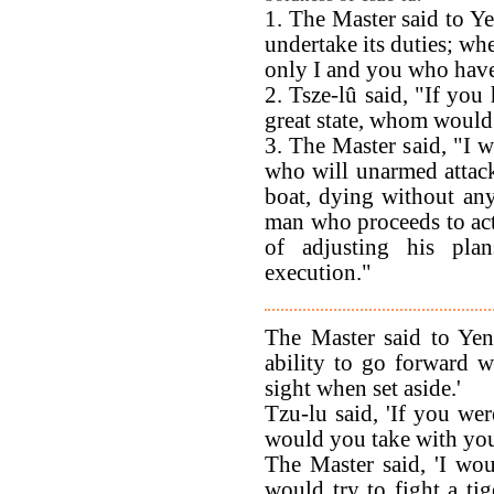
1. The Master said to Ye
undertake its duties; when
only I and you who have 
2. Tsze-lû said, "If you
great state, whom would
3. The Master said, "I 
who will unarmed attack 
boat, dying without any
man who proceeds to acti
of adjusting his pla
execution."
The Master said to Yen
ability to go forward 
sight when set aside.'
Tzu-lu said, 'If you w
would you take with you
The Master said, 'I wo
would try to fight a ti