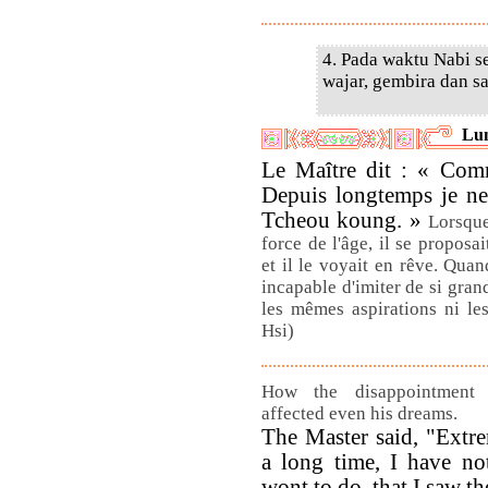
4. Pada waktu Nabi 
wajar, gembira dan sa
Lun
Le Maître dit : « Comm
Depuis longtemps je ne
Tcheou koung. »
Lorsque
force de l'âge, il se proposa
et il le voyait en rêve. Quan
incapable d'imiter de si gran
les mêmes aspirations ni l
Hsi)
How the disappointment 
affected even his dreams.
The Master said, "Extr
a long time, I have no
wont to do, that I saw t