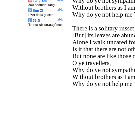
Why do ye not sympathi
唐
Tang Shi
300 poèmes Tang
Without brothers as I am
table
兵
Sun Zi
Why do ye not help me 
L'Art de la guerre
table
计
36 Ji
Trente-six stratagèmes
There is a solitary russet
[But] its leaves are abun
Alone I walk uncared for
Is it that there are not o
But none are like those 
O ye travellers,
Why do ye not sympathi
Without brothers as I am
Why do ye not help me 