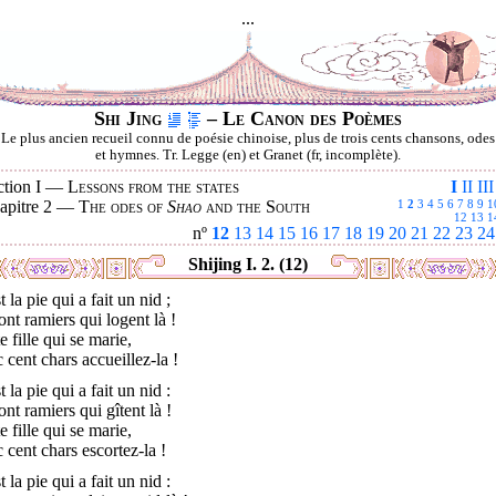
...
Shi Jing
– Le Canon des Poèmes
Le plus ancien recueil connu de poésie chinoise, plus de trois cents chansons, odes
et hymnes. Tr. Legge (en) et Granet (fr, incomplète).
ction I —
Lessons from the states
I
II
III
apitre 2 —
The odes of
Shao
and the South
1
2
3
4
5
6
7
8
9
1
12
13
1
nº
12
13
14
15
16
17
18
19
20
21
22
23
24
Shijing I. 2. (12)
t la pie qui a fait un nid ;
ont ramiers qui logent là !
e fille qui se marie,
 cent chars accueillez-la !
t la pie qui a fait un nid :
ont ramiers qui gîtent là !
e fille qui se marie,
 cent chars escortez-la !
t la pie qui a fait un nid :