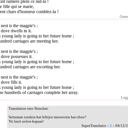
ont ramiers plein ce nid-là !
e fille qui se marie,
ent chars d'honneur comblez-la !
Grane
nest is the magpie's ;
dove dwells in it.
 young lady is going to her future home ;
ndred carriages are meeting her.
nest is the magpie's ;
dove possesses it.
 young lady is going to her future home ;
ndred carriages are escorting her.
nest is the magpie's ;
dove fills it.
 young lady is going to her future home ;
e hundreds of carriages complete her array.
Leg
Translation into Nonohai:
Settuman ionikin-hai bibijor moorooiin hai-chou?
Yii laoii uolon-kapaar!
SuperTranslator –
2
– 04/12/