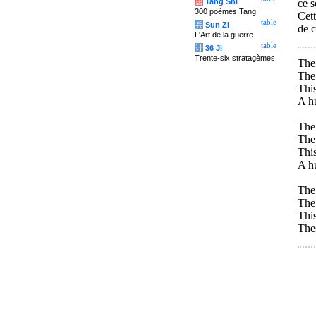
唐
Tang Shi
ce s
300 poèmes Tang
Cett
table
兵
Sun Zi
de c
L'Art de la guerre
table
计
36 Ji
Trente-six stratagèmes
The 
The 
This
A hu
The 
The 
This
A hu
The 
The 
This
Thes