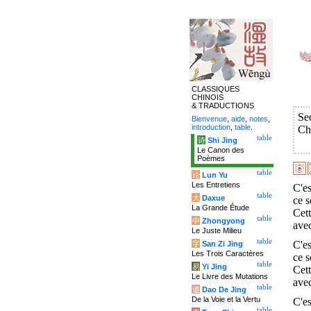
CLASSIQUES
CHINOIS
& TRADUCTIONS
Se
Bienvenue
,
aide
,
notes
,
introduction
,
table
.
Ch
table
诗
Shi Jing
Le Canon des
Poèmes
table
论
Lun Yu
Les Entretiens
C'es
table
大
Daxue
ce s
La Grande Étude
Cett
table
中
Zhongyong
avec
Le Juste Milieu
table
C'es
字
San Zi Jing
Les Trois Caractères
ce s
table
易
Yi Jing
Cett
Le Livre des Mutations
avec
table
道
Dao De Jing
De la Voie et la Vertu
C'es
table