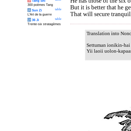
He has those of the six o
唐
Tang Shi
300 poèmes Tang
But it is better that he 
table
兵
Sun Zi
That will secure tranqui
L'Art de la guerre
table
计
36 Ji
Trente-six stratagèmes
Translation into Non
Settuman ionikin-hai
Yii laoii uolon-kapaa