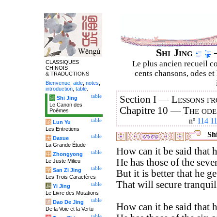
Shi Jing
–
CLASSIQUES
Le plus ancien recueil co
CHINOIS
cents chansons, odes et 
& TRADUCTIONS
Bienvenue
,
aide
,
notes
,
introduction
,
table
.
table
Section I —
Lessons fr
诗
Shi Jing
Le Canon des
Chapitre 10 —
The ode
Poèmes
nº
114
1
table
论
Lun Yu
Les Entretiens
Shi
table
大
Daxue
La Grande Étude
How can it be said that h
table
中
Zhongyong
He has those of the seve
Le Juste Milieu
table
字
San Zi Jing
But it is better that he 
Les Trois Caractères
That will secure tranqui
table
易
Yi Jing
Le Livre des Mutations
table
道
Dao De Jing
How can it be said that h
De la Voie et la Vertu
table