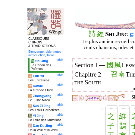
詩
經
Shi Jing
CLASSIQUES
Le plus ancien recueil co
CHINOIS
& TRADUCTIONS
cents chansons, odes et 
Bienvenue
,
aide
,
notes
,
introduction
,
table
.
table
诗
Shi Jing
國
風
Section I —
Less
Le Canon des
Poèmes
召
南
Chapitre 2 —
The
table
论
Lun Yu
Les Entretiens
the South
table
大
Daxue
La Grande Étude
table
中
Zhongyong
Sh
Le Juste Milieu
table
字
San Zi Jing
Les Trois Caractères
之
維
table
易
Yi Jing
Le Livre des Mutations
子
鵲
table
道
Dao De Jing
De la Voie et la Vertu
table