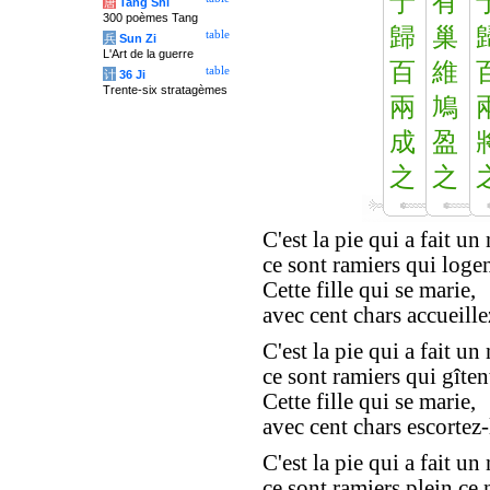
于
有
唐
Tang Shi
300 poèmes Tang
歸
巢
table
兵
Sun Zi
L'Art de la guerre
百
維
table
计
36 Ji
Trente-six stratagèmes
兩
鳩
成
盈
之
之
C'est la pie qui a fait un 
ce sont ramiers qui logen
Cette fille qui se marie,
avec cent chars accueille
C'est la pie qui a fait un 
ce sont ramiers qui gîtent
Cette fille qui se marie,
avec cent chars escortez-
C'est la pie qui a fait un 
ce sont ramiers plein ce n