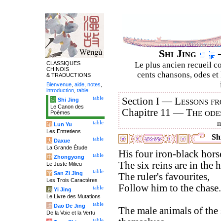
Shi Jing
–
CLASSIQUES
Le plus ancien recueil co
CHINOIS
cents chansons, odes et 
& TRADUCTIONS
Bienvenue
,
aide
,
notes
,
introduction
,
table
.
table
Section I —
Lessons fr
诗
Shi Jing
Le Canon des
Chapitre 11 —
The ode
Poèmes
table
论
Lun Yu
Les Entretiens
Shi
table
大
Daxue
La Grande Étude
His four iron-black horse
table
中
Zhongyong
The six reins are in the 
Le Juste Milieu
table
字
San Zi Jing
The ruler's favourites,
Les Trois Caractères
Follow him to the chase.
table
易
Yi Jing
Le Livre des Mutations
table
道
Dao De Jing
The male animals of the 
De la Voie et la Vertu
table