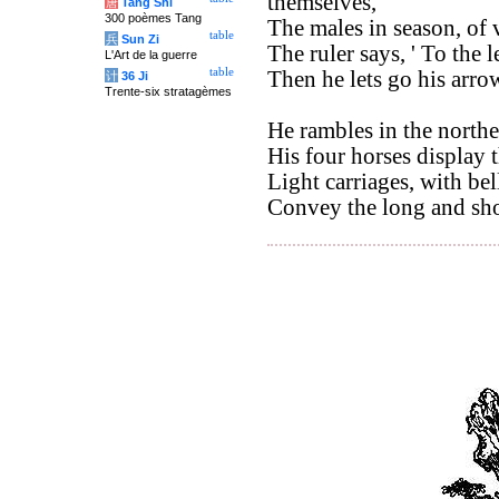
themselves,
唐
Tang Shi
300 poèmes Tang
The males in season, of v
table
兵
Sun Zi
The ruler says, ' To the le
L'Art de la guerre
table
Then he lets go his arrow
计
36 Ji
Trente-six stratagèmes
He rambles in the northe
His four horses display t
Light carriages, with bell
Convey the long and sh