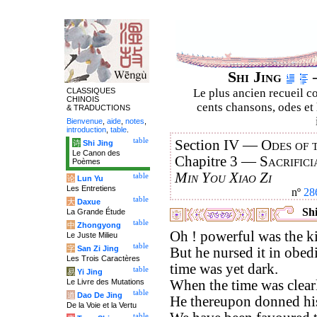
Shi Jing
–
CLASSIQUES
Le plus ancien recueil co
CHINOIS
cents chansons, odes et 
& TRADUCTIONS
Bienvenue
,
aide
,
notes
,
introduction
,
table
.
table
Section IV —
Odes of 
诗
Shi Jing
Le Canon des
Chapitre 3 —
Sacrifici
Poèmes
Min You Xiao Zi
table
论
Lun Yu
Les Entretiens
nº
28
table
大
Daxue
Shi
La Grande Étude
table
中
Zhongyong
Oh ! powerful was the ki
Le Juste Milieu
table
字
San Zi Jing
But he nursed it in obed
Les Trois Caractères
time was yet dark.
table
易
Yi Jing
Le Livre des Mutations
When the time was clearl
table
道
Dao De Jing
He thereupon donned hi
De la Voie et la Vertu
table