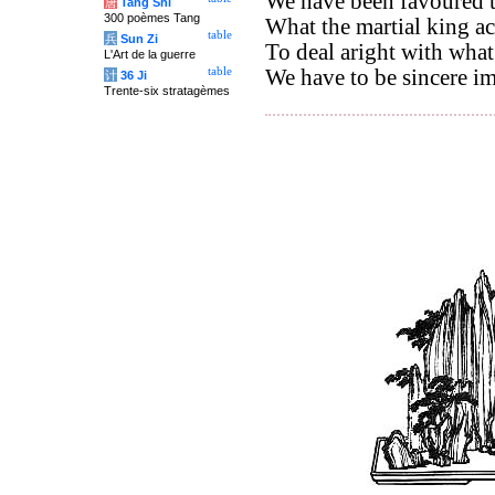
We have been favoured t
唐
Tang Shi
300 poèmes Tang
What the martial king a
table
兵
Sun Zi
To deal aright with what
L'Art de la guerre
table
We have to be sincere im
计
36 Ji
Trente-six stratagèmes