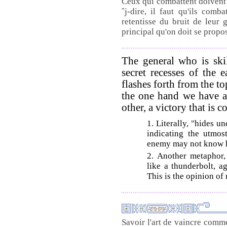
Ceux qui combattent doivent s
ˆj-dire, il faut qu'ils comba
retentisse du bruit de leur 
principal qu'on doit se propo
The general who is ski
secret recesses of the e
flashes forth from the t
the one hand we have ab
other, a victory that is c
1. Literally, "hides u
indicating the utmos
enemy may not know h
2. Another metaphor, 
like a thunderbolt, a
This is the opinion of
Savoir l'art de vaincre comm