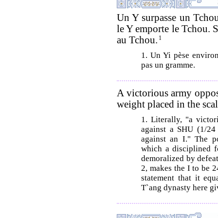
Un Y surpasse un Tchou.
le Y emporte le Tchou. S
au Tchou.
1
1. Un Yi pèse envir
pas un gramme.
A victorious army oppose
weight placed in the scal
1. Literally, "a vict
against a SHU (1/24
against an I." The p
which a disciplined f
demoralized by defeat.
2, makes the I to be 
statement that it eq
T`ang dynasty here gi