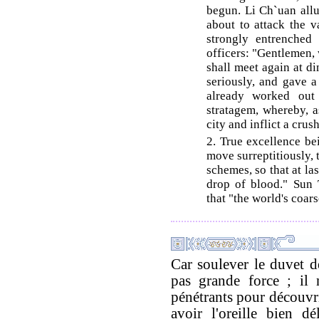
begun. Li Ch`uan all
about to attack the 
strongly entrenched 
officers: "Gentlemen, 
shall meet again at di
seriously, and gave 
already worked out
stratagem, whereby, a
city and inflict a crus
2. True excellence be
move surreptitiously, 
schemes, so that at l
drop of blood." Sun 
that "the world's coar
Car soulever le duvet 
pas grande force ; il 
pénétrants pour découvrir 
avoir l'oreille bien d