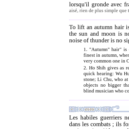
lorsqu'il gronde avec f
aisé, rien de plus simple que 
To lift an autumn hair i
the sun and moon is no
noise of thunder is no si
1. "Autumn" hair" is 
finest in autumn, when
very common one in Ch
2. Ho Shih gives as re
quick hearing: Wu Hu
stone; Li Chu, who at
objects no bigger th
blind musician who co
Les habiles guerriers n
dans les combats ; ils fo