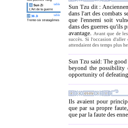
table
兵
Sun Zi
Sun Tzu dit : Anciennem
L'Art de la guerre
dans l'art des combats s
table
计
36 Ji
que l'ennemi soit vuln
Trente-six stratagèmes
dans des guerres qu'ils 
avantage.
Avant que de les
succès. Si l'occasion d'aller
attendaient des temps plus h
Sun Tzu said: The good f
beyond the possibility 
opportunity of defeatin
Ils avaient pour princi
que par sa propre faute,
que par la faute des enn