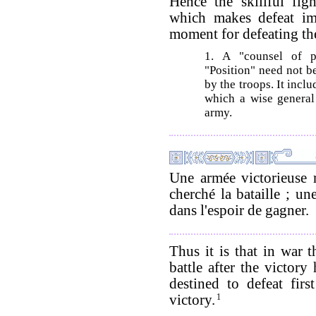
Hence the skillful fig
which makes defeat im
moment for defeating th
1. A "counsel of p
"Position" need not b
by the troops. It incl
which a wise general 
army.
Une armée victorieuse r
cherché la bataille ; u
dans l'espoir de gagner.
Thus it is that in war t
battle after the victor
destined to defeat firs
victory.
1