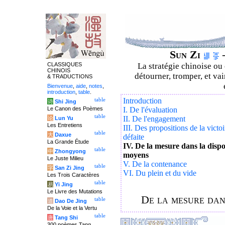
Sun Zi
–
CLASSIQUES
La stratégie chinoise ou
CHINOIS
détourner, tromper, et vai
& TRADUCTIONS
Bienvenue
,
aide
,
notes
,
introduction
,
table
.
Introduction
table
诗
Shi Jing
Le Canon des Poèmes
I. De l'évaluation
table
II. De l'engagement
论
Lun Yu
Les Entretiens
III. Des propositions de la victoi
table
大
Daxue
défaite
La Grande Étude
IV. De la mesure dans la dispo
table
中
Zhongyong
moyens
Le Juste Milieu
V. De la contenance
table
字
San Zi Jing
VI. Du plein et du vide
Les Trois Caractères
table
易
Yi Jing
Le Livre des Mutations
De la mesure dans
table
道
Dao De Jing
De la Voie et la Vertu
table
唐
Tang Shi
300 poèmes Tang