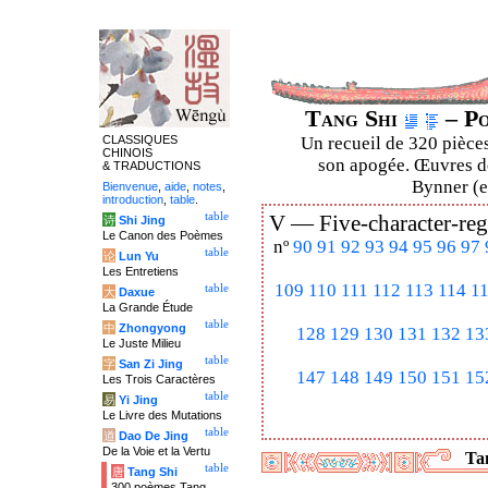
Tang Shi
– Po
CLASSIQUES
Un recueil de 320 pièces
CHINOIS
son apogée. Œuvres de
& TRADUCTIONS
Bynner (en
Bienvenue
,
aide
,
notes
,
introduction
,
table
.
table
V —
Five-character-reg
诗
Shi Jing
Le Canon des Poèmes
nº
90
91
92
93
94
95
96
97
table
论
Lun Yu
Les Entretiens
109
110
111
112
113
114
1
table
大
Daxue
La Grande Étude
table
中
Zhongyong
128
129
130
131
132
13
Le Juste Milieu
table
字
San Zi Jing
147
148
149
150
151
15
Les Trois Caractères
table
易
Yi Jing
Le Livre des Mutations
table
道
Dao De Jing
De la Voie et la Vertu
Tan
table
唐
Tang Shi
300 poèmes Tang