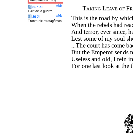
table
兵
Sun Zi
Taking Leave of F
L'Art de la guerre
table
计
36 Ji
This is the road by which
Trente-six stratagèmes
When the rebels had reac
And terror, ever since, h
Lest some of my soul sh
...The court has come bac
But the Emperor sends 
Useless and old, I rein 
For one last look at the 