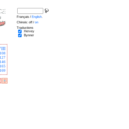
Français /
English
.
Chinois: off /
on
Traductions
Hervey
Bynner
III
108
127
146
165
169