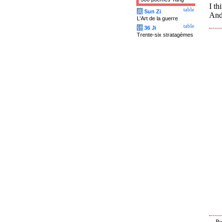
I th
table
兵
Sun Zi
And
L'Art de la guerre
table
计
36 Ji
Trente-six stratagèmes
Po