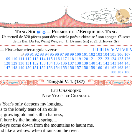
...
Tang Shi
– Poèmes de l'Époque des Tang
Un recueil de 320 pièces pour découvrir la poésie chinoise à son apogée. Œuvres
de Li Bai, Du Fu, Wang Wei, etc. Tr. Bynner (en) et 21 d'Hervey (fr).
 —
Five-character-regular-verse
I
II
III
IV
V
VI
VII
V
nº
90
91
92
93
94
95
96
97
98
99
100
101
102
103
104
105
106
107
109
110
111
112
113
114
115
116
117
118
119
120
121
122
123
124
125
126
128
129
130
131
132
133
134
135
136
137
138
139
140
141
142
143
144
145
147
148
149
150
151
152
153
154
155
156
157
158
159
160
161
162
163
164
166
167
168
Tangshi V. 1. (137)
Liu Changqing
New Year's at Changsha
 Year's only deepens my longing,
 to the lonely tears of an exile
 growing old and still in harness,
eft here by the homing spring....
keys come down from the mountains to haunt me.
nd like a willow, when it rains on the river.