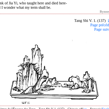
ink of Jia Yi, who taught here and died here-
 I wonder what my term shall be.
Bynne
Tang Shi V. 1. (137)
Page précéd
Page suiv
èmes de l'Époque des Tang – Tang Shi V. 1. (137) – Chinois off/
on
– Français/
Engl