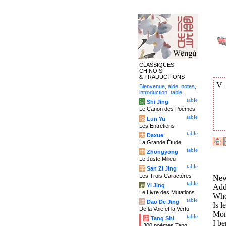
CLASSIQUES
CHINOIS
& TRADUCTIONS
V
Bienvenue
,
aide
,
notes
,
introduction
,
table
.
table
诗
Shi Jing
Le Canon des Poèmes
table
论
Lun Yu
Les Entretiens
table
大
Daxue
La Grande Étude
table
中
Zhongyong
Le Juste Milieu
table
字
San Zi Jing
Les Trois Caractères
New
table
易
Yi Jing
Adds
Le Livre des Mutations
Who,
table
道
Dao De Jing
Is l
De la Voie et la Vertu
Mon
table
唐
Tang Shi
I be
300 poèmes Tang