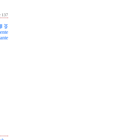
r 137
ente
ante
ish