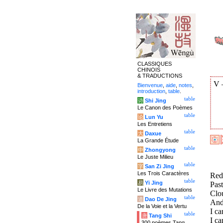
CLASSIQUES
CHINOIS
& TRADUCTIONS
V
Bienvenue
,
aide
,
notes
,
introduction
,
table
.
table
诗
Shi Jing
Le Canon des Poèmes
table
论
Lun Yu
Les Entretiens
table
大
Daxue
La Grande Étude
table
中
Zhongyong
Le Juste Milieu
table
字
San Zi Jing
Les Trois Caractères
Red 
table
易
Yi Jing
Past
Le Livre des Mutations
Clo
table
道
Dao De Jing
And
De la Voie et la Vertu
I ca
table
唐
Tang Shi
I ca
300 poèmes Tang