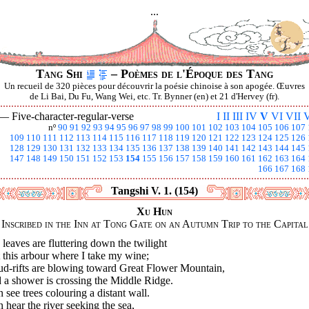
...
Tang Shi
– Poèmes de l'Époque des Tang
Un recueil de 320 pièces pour découvrir la poésie chinoise à son apogée. Œuvres
de Li Bai, Du Fu, Wang Wei, etc. Tr. Bynner (en) et 21 d'Hervey (fr).
 —
Five-character-regular-verse
I
II
III
IV
V
VI
VII
V
nº
90
91
92
93
94
95
96
97
98
99
100
101
102
103
104
105
106
107
109
110
111
112
113
114
115
116
117
118
119
120
121
122
123
124
125
126
128
129
130
131
132
133
134
135
136
137
138
139
140
141
142
143
144
145
147
148
149
150
151
152
153
154
155
156
157
158
159
160
161
162
163
164
166
167
168
Tangshi V. 1. (154)
Xu Hun
Inscribed in the Inn at Tong Gate on an Autumn Trip to the Capital
leaves are fluttering down the twilight
 this arbour where I take my wine;
ud-rifts are blowing toward Great Flower Mountain,
 a shower is crossing the Middle Ridge.
n see trees colouring a distant wall.
n hear the river seeking the sea,