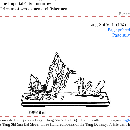
I the Imperial City tomorrow –
 I dream of woodsmen and fishermen.
Bynne
Tang Shi V. 1. (154)
Page précéd
Page suiv
èmes de l'Époque des Tang – Tang Shi V. 1. (154) – Chinois off/
on
– Français/
Engl
s
Tang Shi San Bai Shou, Three Hundred Poems of the Tang Dynasty, Poésie des Th