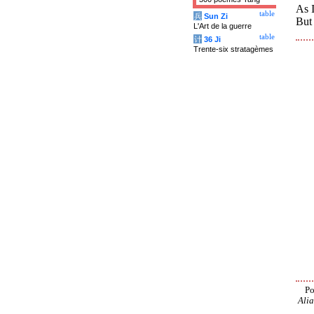
As 
table
兵
Sun Zi
But
L'Art de la guerre
table
计
36 Ji
Trente-six stratagèmes
Po
Alia