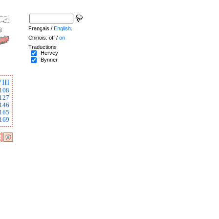
Français /
English
.
Chinois: off /
on
Traductions
Hervey
Bynner
III
108
127
146
165
169