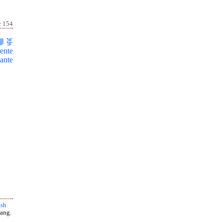
r 154
ente
ante
ish
ang.