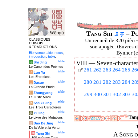
Tang Shi
– Po
CLASSIQUES
Un recueil de 320 pièces
CHINOIS
son apogée. Œuvres de
& TRADUCTIONS
Bynner (en
Bienvenue
,
aide
,
notes
,
introduction
,
table
.
table
VIII —
Seven-character
诗
Shi Jing
Le Canon des Poèmes
nº
261
262
263
264
265
26
table
论
Lun Yu
Les Entretiens
280
281
282
283
284
28
table
大
Daxue
La Grande Étude
table
中
Zhongyong
299
300
301
302
303
30
Le Juste Milieu
table
字
San Zi Jing
Les Trois Caractères
table
易
Yi Jing
Tang
Le Livre des Mutations
table
道
Dao De Jing
De la Voie et la Vertu
table
A Song o
唐
Tang Shi
300 poèmes Tang