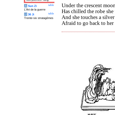
Under the crescent moon
table
兵
Sun Zi
L'Art de la guerre
Has chilled the robe she
table
计
36 Ji
And she touches a silver 
Trente-six stratagèmes
Afraid to go back to he