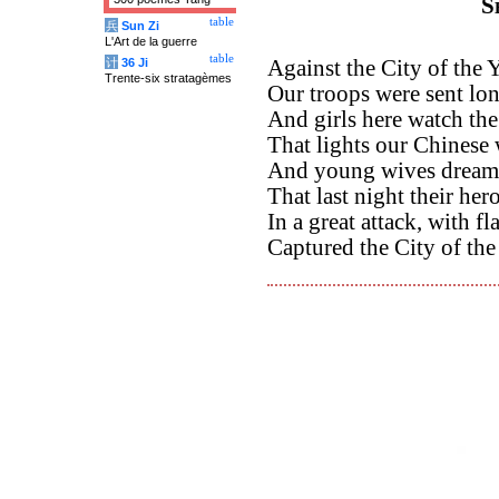
S
table
兵
Sun Zi
L'Art de la guerre
table
计
36 Ji
Against the City of the
Trente-six stratagèmes
Our troops were sent lon
And girls here watch t
That lights our Chinese 
And young wives dream 
That last night their her
In a great attack, with f
Captured the City of th