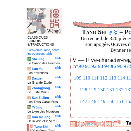
Tang Shi
– Po
CLASSIQUES
Un recueil de 320 pièces
CHINOIS
son apogée. Œuvres de
& TRADUCTIONS
Bynner (en
Bienvenue
,
aide
,
notes
,
introduction
,
table
.
table
V —
Five-character-reg
诗
Shi Jing
Le Canon des Poèmes
nº
90
91
92
93
94
95
96
97
table
论
Lun Yu
Les Entretiens
109
110
111
112
113
114
1
table
大
Daxue
La Grande Étude
table
中
Zhongyong
128
129
130
131
132
13
Le Juste Milieu
table
字
San Zi Jing
147
148
149
150
151
15
Les Trois Caractères
table
易
Yi Jing
Le Livre des Mutations
table
道
Dao De Jing
De la Voie et la Vertu
Ta
table
唐
Tang Shi
300 poèmes Tang