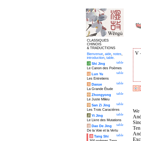
CLASSIQUES
CHINOIS
& TRADUCTIONS
V
Bienvenue
,
aide
,
notes
,
introduction
,
table
.
table
诗
Shi Jing
Le Canon des Poèmes
table
论
Lun Yu
Les Entretiens
table
大
Daxue
La Grande Étude
table
中
Zhongyong
Le Juste Milieu
table
字
San Zi Jing
Les Trois Caractères
We 
table
易
Yi Jing
And 
Le Livre des Mutations
Sinc
table
道
Dao De Jing
Ten 
De la Voie et la Vertu
And 
table
唐
Tang Shi
Exce
300 poèmes Tang