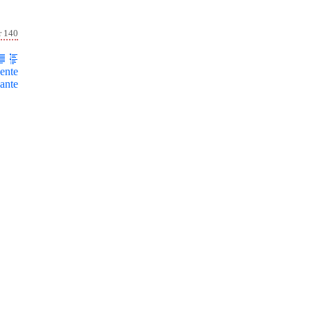
r 140
ente
ante