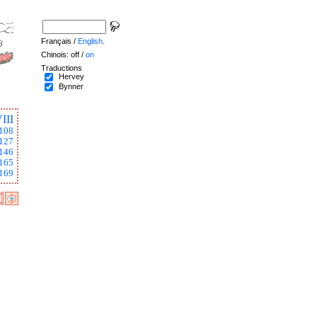
Français /
English
.
Chinois: off /
on
Traductions
Hervey
Bynner
III
108
127
146
165
169