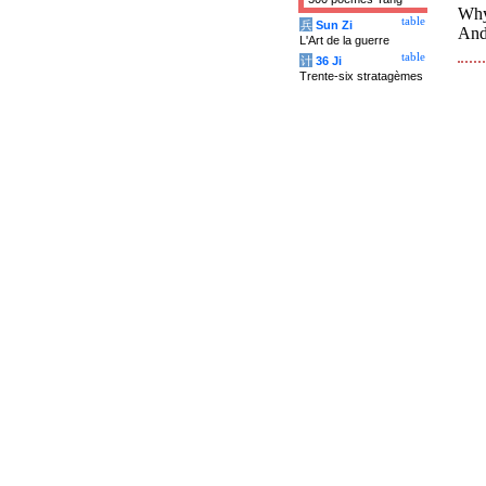
Why 
table
兵
Sun Zi
And
L'Art de la guerre
table
计
36 Ji
Trente-six stratagèmes