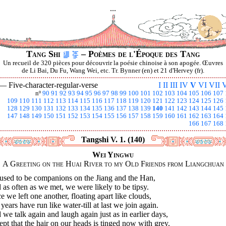
...
Tang Shi
– Poèmes de l'Époque des Tang
Un recueil de 320 pièces pour découvrir la poésie chinoise à son apogée. Œuvres
de Li Bai, Du Fu, Wang Wei, etc. Tr. Bynner (en) et 21 d'Hervey (fr).
 —
Five-character-regular-verse
I
II
III
IV
V
VI
VII
V
nº
90
91
92
93
94
95
96
97
98
99
100
101
102
103
104
105
106
107
109
110
111
112
113
114
115
116
117
118
119
120
121
122
123
124
125
126
128
129
130
131
132
133
134
135
136
137
138
139
140
141
142
143
144
145
147
148
149
150
151
152
153
154
155
156
157
158
159
160
161
162
163
164
166
167
168
Tangshi V. 1. (140)
Wei Yingwu
A Greeting on the Huai River to my Old Friends from Liangchuan
used to be companions on the Jiang and the Han,
as often as we met, we were likely to be tipsy.
e we left one another, floating apart like clouds,
years have run like water-till at last we join again.
we talk again and laugh again just as in earlier days,
pt that the hair on our heads is tinged now with grey.