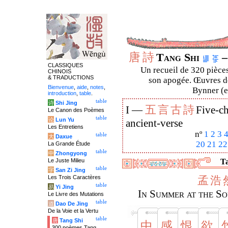
唐
詩
Tang Shi
–
CLASSIQUES
Un recueil de 320 pièces
CHINOIS
& TRADUCTIONS
son apogée. Œuvres de
Bienvenue
,
aide
,
notes
,
Bynner (en
introduction
,
table
.
table
诗
Shi Jing
五
言
古
詩
I —
Five-ch
Le Canon des Poèmes
table
论
Lun Yu
ancient-verse
Les Entretiens
nº
1
2
3
table
大
Daxue
20
21
22
La Grande Étude
table
中
Zhongyong
Le Juste Milieu
Ta
table
字
San Zi Jing
Les Trois Caractères
孟
浩
table
易
Yi Jing
In Summer at the So
Le Livre des Mutations
table
道
Dao De Jing
De la Voie et la Vertu
table
唐
Tang Shi
中
感
恨
欲
300 poèmes Tang