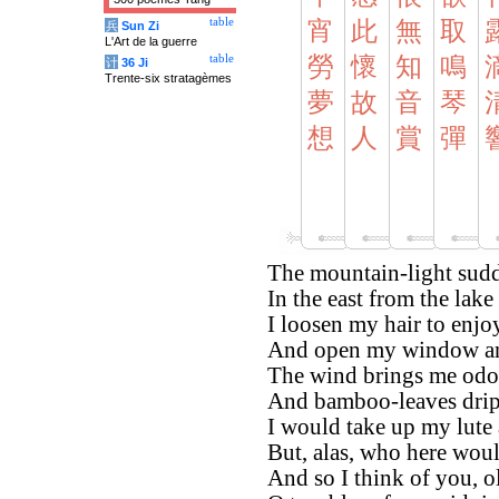
table
宵
此
無
取
兵
Sun Zi
L'Art de la guerre
table
勞
懷
知
鳴
计
36 Ji
Trente-six stratagèmes
夢
故
音
琴
想
人
賞
彈
The mountain-light sudde
In the east from the lake
I loosen my hair to enjo
And open my window and
The wind brings me odou
And bamboo-leaves drip 
I would take up my lute 
But, alas, who here wou
And so I think of you, o