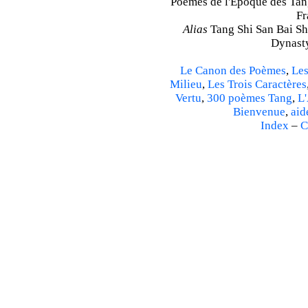
Poèmes de l'Époque des Tang 
Fr
Alias
Tang Shi San Bai Sh
Dynasty
Le Canon des Poèmes
,
Les
Milieu
,
Les Trois Caractères
Vertu
,
300 poèmes Tang
,
L'
Bienvenue
,
aid
Index
–
C