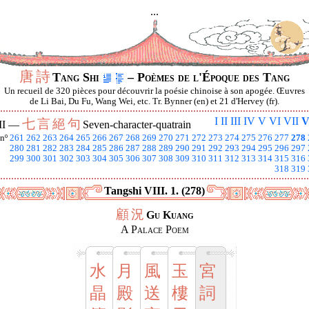
...
唐
詩
Tang Shi
– Poèmes de l'Époque des Tang
Un recueil de 320 pièces pour découvrir la poésie chinoise à son apogée. Œuvres
de Li Bai, Du Fu, Wang Wei, etc. Tr. Bynner (en) et 21 d'Hervey (fr).
I
II
III
IV
V
VI
VII
V
七
言
絕
句
II —
Seven-character-quatrain
nº
261
262
263
264
265
266
267
268
269
270
271
272
273
274
275
276
277
278
280
281
282
283
284
285
286
287
288
289
290
291
292
293
294
295
296
297
299
300
301
302
303
304
305
306
307
308
309
310
311
312
313
314
315
316
318
319
Tangshi VIII. 1. (278)
顧
況
Gu Kuang
A Palace Poem
水
月
風
玉
宮
晶
殿
送
樓
詞