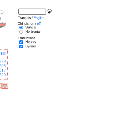
Français /
English
.
Chinois: on /
off
Vertical
Horizontal
Traductions
Hervey
Bynner
III
279
298
317
320