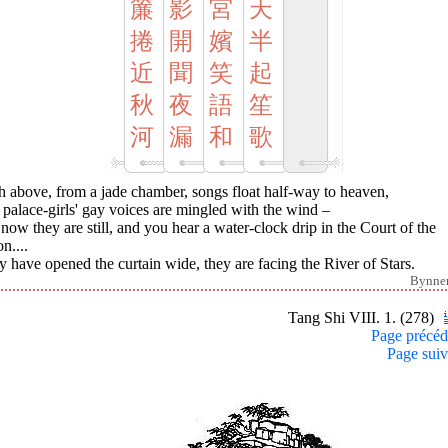
簾
影
宮
天
捲
開
嬪
半
近
聞
笑
起
秋
夜
語
笙
河
漏
和
歌
 above, from a jade chamber, songs float half-way to heaven,
palace-girls' gay voices are mingled with the wind –
now they are still, and you hear a water-clock drip in the Court of the
n....
 have opened the curtain wide, they are facing the River of Stars.
Bynne
Tang Shi VIII. 1. (278)
Page précéd
Page suiv