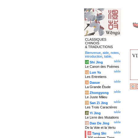
CLASSIQUES
CHINOIS
& TRADUCTIONS
Bienvenue
,
aide
,
notes
,
VI
introduction
,
table
.
table
诗
Shi Jing
Le Canon des Poèmes
table
论
Lun Yu
Les Entretiens
table
大
Daxue
La Grande Étude
table
中
Zhongyong
Le Juste Milieu
table
字
San Zi Jing
Les Trois Caractères
table
易
Yi Jing
Le Livre des Mutations
table
道
Dao De Jing
De la Voie et la Vertu
table
唐
Tang Shi
300 poèmes Tang