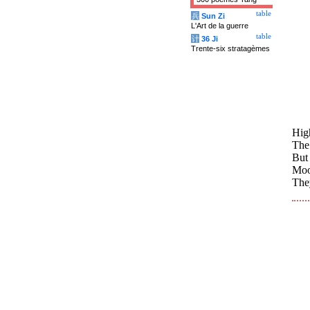
table
兵
Sun Zi
L'Art de la guerre
table
计
36 Ji
Trente-six stratagèmes
High
The 
But 
Moo
They