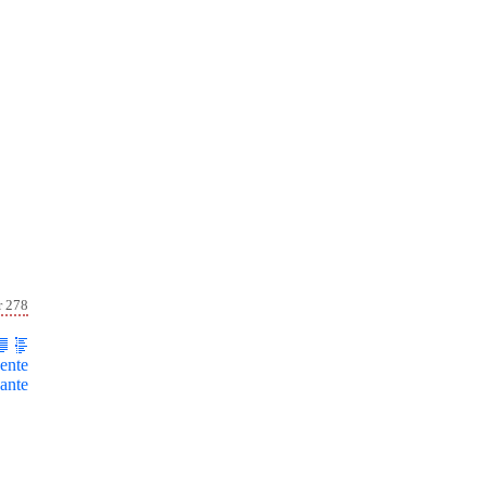
r 278
ente
ante