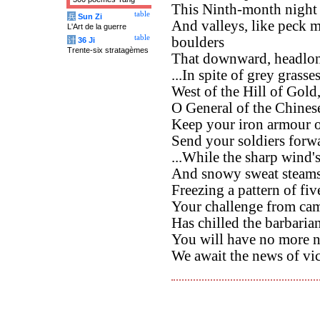
This Ninth-month night 
table
兵
Sun Zi
And valleys, like peck m
L'Art de la guerre
table
boulders
计
36 Ji
Trente-six stratagèmes
That downward, headlon
...In spite of grey grasse
West of the Hill of Gold
O General of the Chinese
Keep your iron armour o
Send your soldiers forwa
...While the sharp wind's
And snowy sweat steams 
Freezing a pattern of fiv
Your challenge from cam
Has chilled the barbarian
You will have no more ne
We await the news of vic