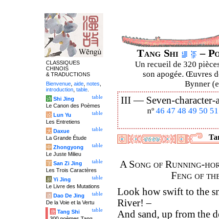
Tang Shi
– Po
CLASSIQUES
Un recueil de 320 pièces
CHINOIS
son apogée. Œuvres de
& TRADUCTIONS
Bynner (en
Bienvenue
,
aide
,
notes
,
introduction
,
table
.
table
III —
Seven-character-a
诗
Shi Jing
Le Canon des Poèmes
nº
46
47
48
49
50
51
table
论
Lun Yu
Les Entretiens
table
大
Daxue
Tan
La Grande Étude
table
中
Zhongyong
Le Juste Milieu
table
A Song of Running-hor
字
San Zi Jing
Les Trois Caractères
Feng of th
table
易
Yi Jing
Le Livre des Mutations
Look how swift to the 
table
道
Dao De Jing
River! –
De la Voie et la Vertu
table
唐
Tang Shi
And sand, up from the de
300 poèmes Tang