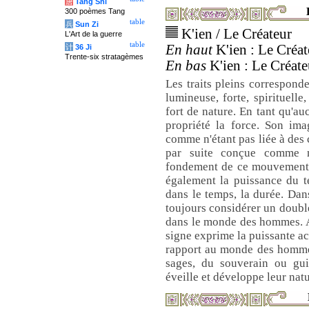
唐
Tang Shi
300 poèmes Tang
table
兵
Sun Zi
K'ien / Le Créateur
L'Art de la guerre
table
En haut
K'ien : Le Créate
计
36 Ji
Trente-six stratagèmes
En bas
K'ien : Le Créateu
Les traits pleins corresponde
lumineuse, forte, spirituell
fort de nature. En tant qu'auc
propriété la force. Son ima
comme n'étant pas liée à des 
par suite conçue comme 
fondement de ce mouvement 
également la puissance du t
dans le temps, la durée. Dans
toujours considérer un double
dans le monde des hommes. A
signe exprime la puissante ac
rapport au monde des hommes,
sages, du souverain ou gu
éveille et développe leur nat