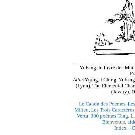
Yi King, le Livre des Mutat
Fr
Alias
Yijing, I Ching, Yi King
(Lynn), The Elemental Cha
(Javary), 
Le Canon des Poèmes
,
Les
Milieu
,
Les Trois Caractères
Vertu
,
300 poèmes Tang
,
L'
Bienvenue
,
aid
Index
–
C