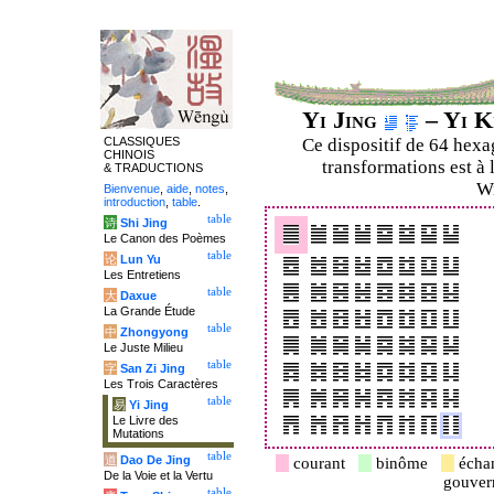
Yi Jing
– Yi K
CLASSIQUES
Ce dispositif de 64 hex
CHINOIS
transformations est à 
& TRADUCTIONS
Wi
Bienvenue
,
aide
,
notes
,
introduction
,
table
.
table
诗
Shi Jing
Le Canon des Poèmes
table
论
Lun Yu
Les Entretiens
table
大
Daxue
La Grande Étude
table
中
Zhongyong
Le Juste Milieu
table
字
San Zi Jing
Les Trois Caractères
table
易
Yi Jing
Le Livre des
Mutations
table
道
Dao De Jing
courant
binôme
écha
De la Voie et la Vertu
gouve
table