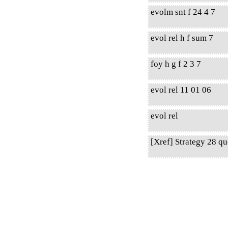
evolm snt f 24 4 7
evol rel h f sum 7
foy h g f 2 3 7
evol rel 11 01 06
evol rel
[Xref] Strategy 28 qu