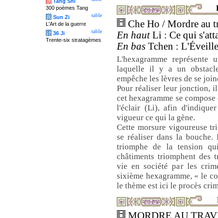
唐
Tang Shi
300 poèmes Tang
table
兵
Sun Zi
Che Ho / Mordre au t
L'Art de la guerre
table
En haut
Li : Ce qui s'att
计
36 Ji
Trente-six stratagèmes
En bas
Tchen : L'Éveille
L'hexagramme représente u
laquelle il y a un obstacl
empêche les lèvres de se join
Pour réaliser leur jonction, 
cet hexagramme se compose d
l'éclair (Li), afin d'indiqu
vigueur ce qui la gène.
Cette morsure vigoureuse tr
se réaliser dans la bouche. 
triomphe de la tension qui
châtiments triomphent des t
vie en société par les crim
sixième hexagramme, « le conf
le thème est ici le procès crim
MORDRE AU TRAVER