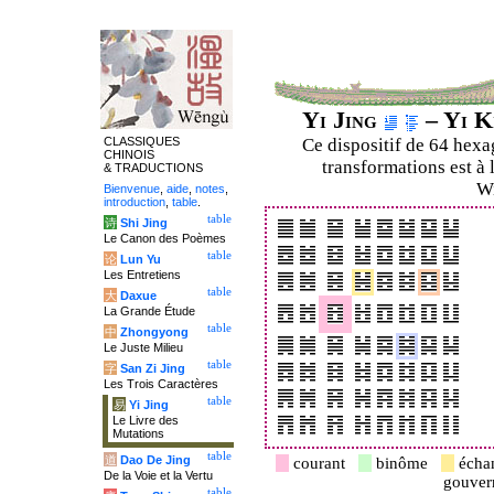
Yi Jing
– Yi K
CLASSIQUES
Ce dispositif de 64 hex
CHINOIS
transformations est à 
& TRADUCTIONS
Wi
Bienvenue
,
aide
,
notes
,
introduction
,
table
.
table
诗
Shi Jing
Le Canon des Poèmes
table
论
Lun Yu
Les Entretiens
table
大
Daxue
La Grande Étude
table
中
Zhongyong
Le Juste Milieu
table
字
San Zi Jing
Les Trois Caractères
table
易
Yi Jing
Le Livre des
Mutations
table
道
Dao De Jing
courant
binôme
écha
De la Voie et la Vertu
gouve
table