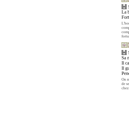
La b
For
L'ho
comp
comp
fortu
Sa 
Il c
Il g
Pend
On m
de se
chez 