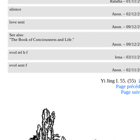
Ratafia – 01/11/
silence
Anon. – 02/12/
love sent
Anon. – 09/12/
See also:
"The Book of Conciousness and Life."
Anon. – 09/12/
evol rel h f
lena – 03/11/
evol sent f
Anon. – 02/11/
Yi Jing I. 55. (55)
Page précéd
Page suiv