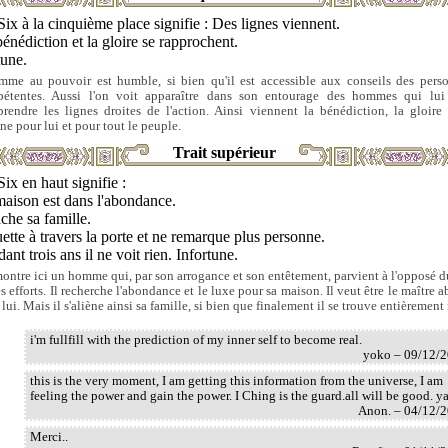
Six à la cinquième place signifie : Des lignes viennent.
énédiction et la gloire se rapprochent.
tune.
mme au pouvoir est humble, si bien qu'il est accessible aux conseils des pers
étentes. Aussi l'on voit apparaître dans son entourage des hommes qui lui
rendre les lignes droites de l'action. Ainsi viennent la bénédiction, la gloire 
ne pour lui et pour tout le peuple.
Trait supérieur
Six en haut signifie :
maison est dans l'abondance.
ache sa famille.
uette à travers la porte et ne remarque plus personne.
ant trois ans il ne voit rien. Infortune.
ontre ici un homme qui, par son arrogance et son entêtement, parvient à l'opposé d
s efforts. Il recherche l'abondance et le luxe pour sa maison. Il veut être le maître 
lui. Mais il s'aliène ainsi sa famille, si bien que finalement il se trouve entièrement 
i'm fullfill with the prediction of my inner self to become real.
yoko – 09/12/
this is the very moment, I am getting this information from the universe, I am
feeling the power and gain the power. I Ching is the guard.all will be good. y
Anon. – 04/12/
Merci..