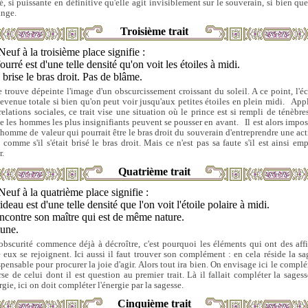
té, si puissante en définitive qu'elle agit invisiblement sur le souverain, si bien que
ange.
Troisième trait
Neuf à la troisième place signifie :
ourré est d'une telle densité qu'on voit les étoiles à midi.
e brise le bras droit. Pas de blâme.
se trouve dépeinte l'image d'un obscurcissement croissant du soleil. A ce point, l'éc
devenue totale si bien qu'on peut voir jusqu'aux petites étoiles en plein midi. App
relations sociales, ce trait vise une situation où le prince est si rempli de ténèbre
 les hommes les plus insignifiants peuvent se pousser en avant. Il est alors impos
 homme de valeur qui pourrait être le bras droit du souverain d'entreprendre une ac
t comme s'il s'était brisé le bras droit. Mais ce n'est pas sa faute s'il est ainsi em
r.
Quatrième trait
Neuf à la quatrième place signifie :
ideau est d'une telle densité que l'on voit l'étoile polaire à midi.
encontre son maître qui est de même nature.
tune.
l'obscurité commence déjà à décroître, c'est pourquoi les éléments qui ont des affi
e eux se rejoignent. Ici aussi il faut trouver son complément : en cela réside la sa
spensable pour procurer la joie d'agir. Alors tout ira bien. On envisage ici le compl
rse de celui dont il est question au premier trait. Là il fallait compléter la sagess
rgie, ici on doit compléter l'énergie par la sagesse.
Cinquième trait