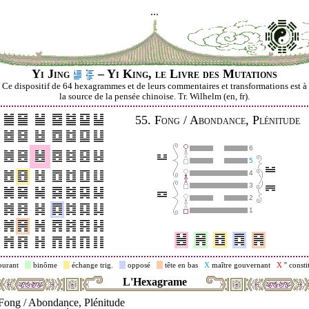
...
Yi Jing
– Yi King, le Livre des Mutations
Ce dispositif de 64 hexagrammes et de leurs commentaires et transformations est à
la source de la pensée chinoise. Tr. Wilhelm (en, fr).
55.
Fong / Abondance, Plénitude
6
5
4
3
2
1
ourant
binôme
échange trig.
opposé
tête en bas
X
maître gouvernant
X
'' consti
L'Hexagrame
Fong / Abondance, Plénitude