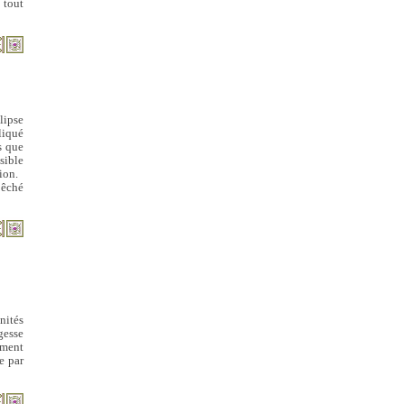
 tout
lipse
liqué
s que
sible
tion.
pêché
nités
gesse
ément
e par