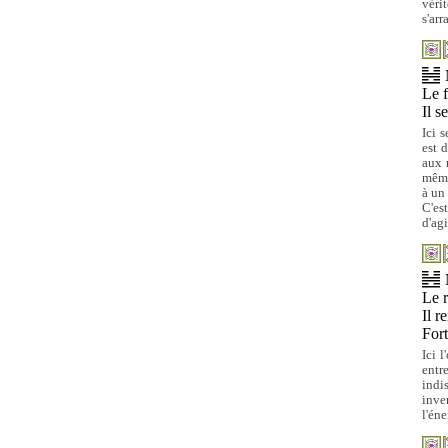
véri
s'arr
Le f
Il s
Ici 
est 
aux 
même
à un
C'es
d'agi
Le r
Il r
For
Ici 
entr
indi
inve
l'éne