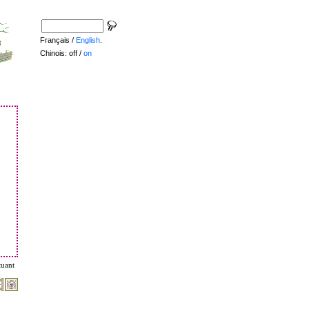
Français /
English
.
Chinois: off /
on
tuant