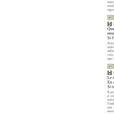
étai
rend
rigo
Quan
ense
Si l
Pour
indi
même
cela
agir 
Le r
En a
Si o
Il a
il s
solei
l'om
une 
mouv