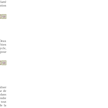
larté
ution
 Deux
 bien
ycle,
 pour
liser
se de
é dans
endre
 tout
de la