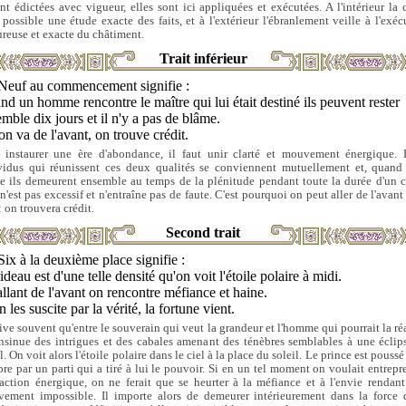
ent édictées avec vigueur, elles sont ici appliquées et exécutées. A l'intérieur la c
 possible une étude exacte des faits, et à l'extérieur l'ébranlement veille à l'exéc
ureuse et exacte du châtiment.
Trait inférieur
Neuf au commencement signifie :
d un homme rencontre le maître qui lui était destiné ils peuvent rester
mble dix jours et il n'y a pas de blâme.
'on va de l'avant, on trouve crédit.
 instaurer une ère d'abondance, il faut unir clarté et mouvement énergique.
vidus qui réunissent ces deux qualités se conviennent mutuellement et, quand
 ils demeurent ensemble au temps de la plénitude pendant toute la durée d'un c
 n'est pas excessif et n'entraîne pas de faute. C'est pourquoi on peut aller de l'avant
: on trouvera crédit.
Second trait
Six à la deuxième place signifie :
ideau est d'une telle densité qu'on voit l'étoile polaire à midi.
llant de l'avant on rencontre méfiance et haine.
n les suscite par la vérité, la fortune vient.
rrive souvent qu'entre le souverain qui veut la grandeur et l'homme qui pourrait la réa
'insinue des intrigues et des cabales amenant des ténèbres semblables à une éclip
l. On voit alors l'étoile polaire dans le ciel à la place du soleil. Le prince est pouss
bre par un parti qui a tiré à lui le pouvoir. Si en un tel moment on voulait entrepr
action énergique, on ne ferait que se heurter à la méfiance et à l'envie rendant
ement impossible. Il importe alors de demeurer intérieurement dans la force 