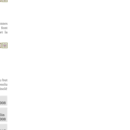
onnes
 font
et la
u but
absolu
isolé
2008
alin
2008