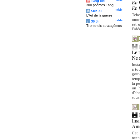
唐
Tang Shi
En 
300 poèmes Tang
En 
table
兵
Sun Zi
Tche
L'Art de la guerre
mouv
table
计
36 Ji
est 
Trente-six stratagèmes
l'id
Le r
Ne s
Inst
à to
gouv
temp
la p
un h
d'ab
sous 
Im
Ains
Cet 
tonn