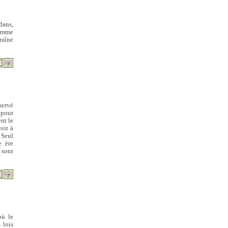
dans,
ramme
raîne
servé
 pour
nt le
oit à
 Seul
e ère
 sont
où le
 lois