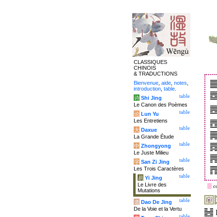
CLASSIQUES
CHINOIS
& TRADUCTIONS
Bienvenue
,
aide
,
notes
,
introduction
,
table
.
table
诗
Shi Jing
Le Canon des Poèmes
table
论
Lun Yu
Les Entretiens
table
大
Daxue
La Grande Étude
table
中
Zhongyong
Le Juste Milieu
table
字
San Zi Jing
Les Trois Caractères
table
易
Yi Jing
Le Livre des
c
Mutations
table
道
Dao De Jing
De la Voie et la Vertu
table