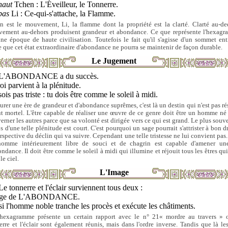
haut
Tchen : L'Éveilleur, le Tonnerre.
bas
Li : Ce-qui-s'attache, la Flamme.
n est le mouvement, Li, la flamme dont la propriété est la clarté. Clarté au-de
ement au-dehors produisent grandeur et abondance. Ce que représente l'hexag
une époque de haute civilisation. Toutefois le fait qu'il s'agisse d'un sommet ent
ée que cet état extraordinaire d'abondance ne pourra se maintenir de façon durable.
Le Jugement
L'ABONDANCE a du succès.
oi parvient à la plénitude.
ois pas triste : tu dois être comme le soleil à midi.
aurer une ère de grandeur et d'abondance suprêmes, c'est là un destin qui n'est pas ré
ut mortel. L'être capable de réaliser une œuvre de ce genre doit être un homme né
erner les autres parce que sa volonté est dirigée vers ce qui est grand. Le plus souve
s d'une telle plénitude est court. C'est pourquoi un sage pourrait s'attrister à bon dr
erspective du déclin qui va suivre. Cependant une telle tristesse ne lui convient pas.
omme intérieurement libre de souci et de chagrin est capable d'amener un
ondance. Il doit être comme le soleil à midi qui illumine et réjouit tous les êtres qui
le ciel.
L'Image
Le tonnerre et l'éclair surviennent tous deux :
age de L'ABONDANCE.
i l'homme noble tranche les procès et exécute les châtiments.
hexagramme présente un certain rapport avec le n° 21« mordre au travers » 
erre et l'éclair sont également réunis, mais dans l'ordre inverse. Tandis que là les