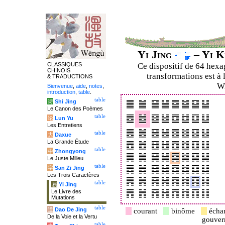
Yi Jing
– Yi K
CLASSIQUES
Ce dispositif de 64 hex
CHINOIS
transformations est à 
& TRADUCTIONS
Wi
Bienvenue
,
aide
,
notes
,
introduction
,
table
.
table
诗
Shi Jing
Le Canon des Poèmes
table
论
Lun Yu
Les Entretiens
table
大
Daxue
La Grande Étude
table
中
Zhongyong
Le Juste Milieu
table
字
San Zi Jing
Les Trois Caractères
table
易
Yi Jing
Le Livre des
Mutations
table
道
Dao De Jing
courant
binôme
écha
De la Voie et la Vertu
gouve
table