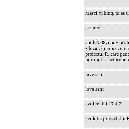
Merci Yi king, tu es 
era one
anul 2008, dpdv prof
e bizar, in urma cu u
proiectul R, care pana
intr-un fel. pentru mi
love sent
love sent
evol rel h f 17 4 7
evolutia proiectului R