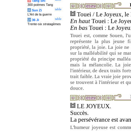
唐
Tang Shi
300 poèmes Tang
table
兵
Sun Zi
Touei / Le Joyeux, le
L'Art de la guerre
table
En haut
Touei : Le Joyeu
计
36 Ji
Trente-six stratagèmes
En bas
Touei : Le Joyeux
Touei est, comme Souen, l'
représente la plus jeune fi
propriété, la joie. La joie n
sur la malléabilité qui se man
propriété du principe malléab
mais la mélancolie. La joie
l'intérieur, de deux traits for
trait faible. La vraie joie pr
se trouvent à l'intérieur et q
douce.
LE JOYEUX.
Succès.
La persévérance est avan
L'humeur joyeuse est commun