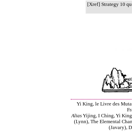
[Xref] Strategy 10 q
Yi King, le Livre des Mutat
Fr
Alias
Yijing, I Ching, Yi King
(Lynn), The Elemental Cha
(Javary), 