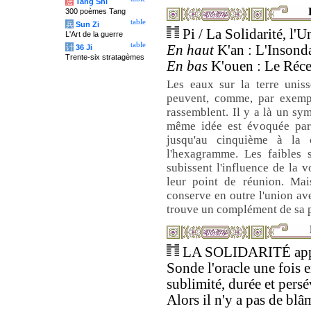
唐
Tang Shi
300 poèmes Tang
table
兵
Sun Zi
Pi / La Solidarité, l'
L'Art de la guerre
table
En haut
K'an : L'Insonda
计
36 Ji
Trente-six stratagèmes
En bas
K'ouen : Le Récep
Les eaux sur la terre uniss
peuvent, comme, par exempl
rassemblent. Il y a là un sym
même idée est évoquée par l
jusqu'au cinquième à la 
l'hexagramme. Les faibles s
subissent l'influence de la v
leur point de réunion. Mais
conserve en outre l'union av
trouve un complément de sa p
LA SOLIDARITÉ appor
Sonde l'oracle une fois e
sublimité, durée et pers
Alors il n'y a pas de blâ