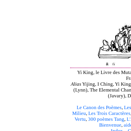
Yi King, le Livre des Mutat
Fr
Alias
Yijing, I Ching, Yi King
(Lynn), The Elemental Cha
(Javary), 
Le Canon des Poèmes
,
Les
Milieu
,
Les Trois Caractères
Vertu
,
300 poèmes Tang
,
L'
Bienvenue
,
aid
Index
–
C