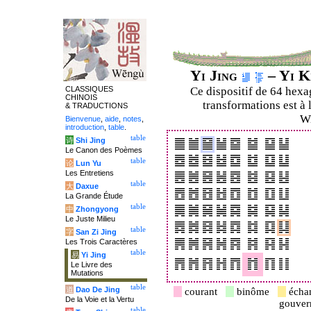
Yi Jing
– Yi K
CLASSIQUES
Ce dispositif de 64 hex
CHINOIS
transformations est à 
& TRADUCTIONS
Wi
Bienvenue
,
aide
,
notes
,
introduction
,
table
.
table
诗
Shi Jing
Le Canon des Poèmes
table
论
Lun Yu
Les Entretiens
table
大
Daxue
La Grande Étude
table
中
Zhongyong
Le Juste Milieu
table
字
San Zi Jing
Les Trois Caractères
table
易
Yi Jing
Le Livre des
Mutations
table
道
Dao De Jing
courant
binôme
écha
De la Voie et la Vertu
gouve
table