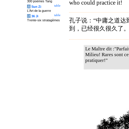
300 poèmes Tang
who could practice it!
table
兵
Sun Zi
L'Art de la guerre
table
计
36 Ji
孔子说：“中庸之道达
Trente-six stratagèmes
到，已经很久很久了。
Le Maître dit :"Parfai
Milieu! Rares sont ce
pratiquer!"