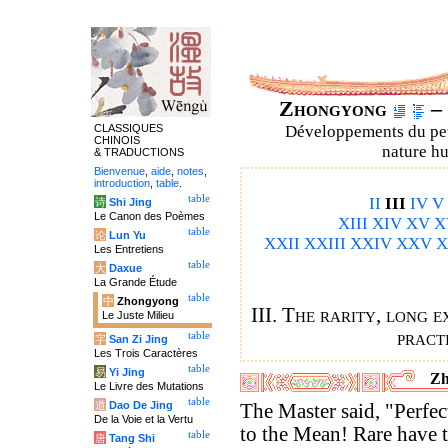
Zhongyong
– 
CLASSIQUES
Développements du petit
CHINOIS
nature hu
& TRADUCTIONS
Bienvenue
,
aide
,
notes
,
introduction
,
table
.
table
II
III
IV
V
诗
Shi Jing
Le Canon des Poèmes
XIII
XIV
XV
X
table
论
Lun Yu
XXII
XXIII
XXIV
XXV
X
Les Entretiens
table
大
Daxue
La Grande Étude
table
中
Zhongyong
III. The rarity, long e
Le Juste Milieu
pract
table
字
San Zi Jing
Les Trois Caractères
table
易
Yi Jing
Zh
Le Livre des Mutations
table
道
Dao De Jing
The Master said, "Perfec
De la Voie et la Vertu
to the Mean! Rare have 
table
唐
Tang Shi