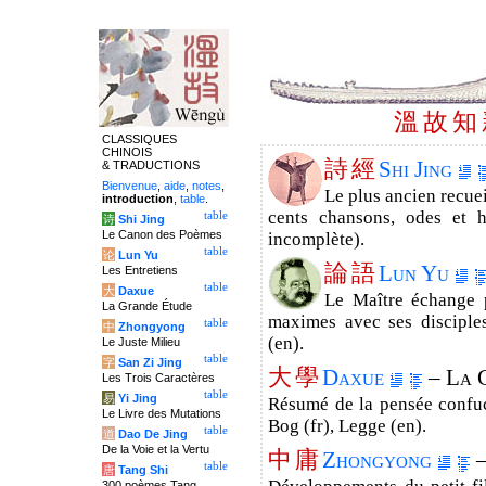
溫
故
知
CLASSIQUES
CHINOIS
詩
經
Shi Jing
& TRADUCTIONS
Bienvenue
,
aide
,
notes
,
Le plus ancien recuei
introduction
,
table
.
cents chansons, odes et h
table
诗
Shi Jing
Le Canon des Poèmes
incomplète).
table
论
Lun Yu
論
語
Lun Yu
Les Entretiens
table
大
Daxue
Le Maître échange p
La Grande Étude
maximes avec ses disciples
table
中
Zhongyong
(en).
Le Juste Milieu
table
字
San Zi Jing
大
學
Daxue
– La 
Les Trois Caractères
table
易
Yi Jing
Résumé de la pensée confucia
Le Livre des Mutations
Bog (fr), Legge (en).
table
道
Dao De Jing
De la Voie et la Vertu
中
庸
Zhongyong
–
table
唐
Tang Shi
300 poèmes Tang