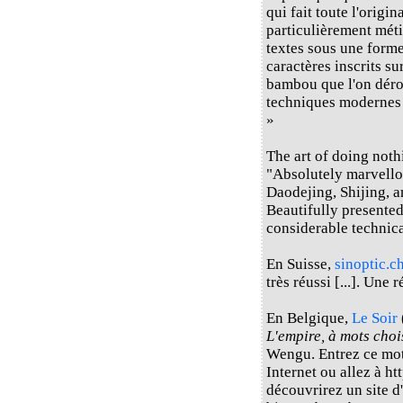
qui fait toute l'origin
particulièrement méti
textes sous une forme
caractères inscrits s
bambou que l'on déroul
techniques modernes e
»
The art of doing not
"Absolutely marvello
Daodejing, Shijing, a
Beautifully presented
considerable technica
En Suisse,
sinoptic.c
très réussi [...]. Une 
En Belgique,
Le Soir
L'empire, à mots choi
Wengu. Entrez ce mot
Internet ou allez à h
découvrirez un site d'