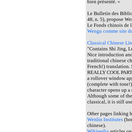
bien présenté. »
Le Bulletin des Bibli
48, n. 5), propose W
Le Fonds chinois de 
Wengu comme site d
Classical Chinese Li
"Contains Shi Jing, L
Nice introduction an
traditional chinese c
French!) translation. 
REALLY COOL PART: If
a rollover window ap
(complete with tone!)
character opens up a 
Although some of the 
classical, it is still u
Other pages linking he
Wenlin Institutes
(hom
chinese).
Wikipedia
articles o