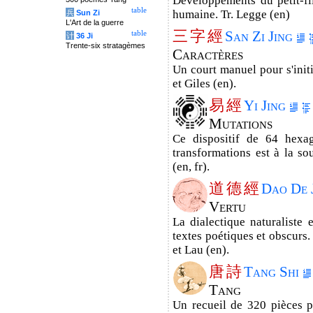
Développements du petit-fi
table
humaine. Tr. Legge (en)
兵
Sun Zi
L'Art de la guerre
三
字
經
San Zi Jing
table
计
36 Ji
Trente-six stratagèmes
Caractères
Un court manuel pour s'initi
et Giles (en).
易
經
Yi Jing
Mutations
Ce dispositif de 64 hexa
transformations est à la so
(en, fr).
道
德
經
Dao De 
Vertu
La dialectique naturaliste
textes poétiques et obscurs.
et Lau (en).
唐
詩
Tang Shi
Tang
Un recueil de 320 pièces p