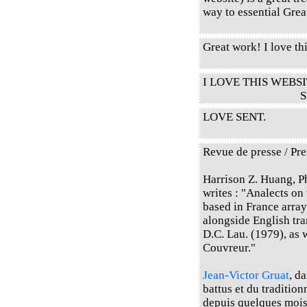
way to essential Gre
Great work! I love thi
I LOVE THIS WEBSI
S
LOVE SENT.
Revue de presse / Pre
Harrison Z. Huang, P
writes : "Analects on
based in France array
alongside English tr
D.C. Lau. (1979), as 
Couvreur."
Jean-Victor Gruat
, d
battus et du traditio
depuis quelques mois d