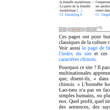
la femelle mystérieuse. /
l'empereu
La porte de la femelle
ses ancêtre
mystérieuse
[...]
rentré dan
Cf. Daodejing 6
Cf. Tangs
Ces pages ont pour but 
classiques de la culture 
Voir aussi
la page de b
l'index du site
et ce
caractères chinois
.
Pourquoi ce site ? Il par
multinationales apprenne
que, disent-ils, « dan
chinois. » L'honnête h
Lao-tseu n'a pas en fac
simples humains, ou plus
eux. Quel profit, quel int
des sentences, des say