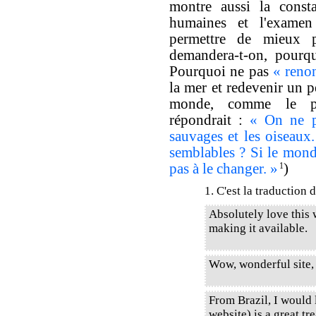
montre aussi la consta
humaines et l'examen 
permettre de mieux p
demandera-t-on, pourqu
Pourquoi ne pas
« renon
la mer et redevenir un p
monde, comme le pr
répondrait :
« On ne pe
sauvages et les oiseaux
semblables ? Si le monde
pas à le changer. »
1
)
1. C'est la traduction 
Absolutely love this
making it available.
Wow, wonderful site,
From Brazil, I would l
website) is a great tr