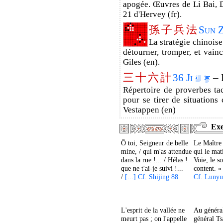
apogée. Œuvres de Li Bai, D
21 d'Hervey (fr).
孫
子
兵
法
Sun 
La stratégie chinoise
détourner, tromper, et vainc
Giles (en).
三
十
六
計
36 Ji
– 
Répertoire de proverbes ta
pour se tirer de situations 
Vestappen (en)
Exe
Ô toi, Seigneur de belle
Le Maître 
mine, / qui m'as attendue
qui le mat
dans la rue !... / Hélas !
Voie, le s
que ne t'ai-je suivi !...
content. 
/
[...] Cf. Shijing 88
Cf. Lunyu
L'esprit de la vallée ne
Au généra
meurt pas ; on l'appelle
général T