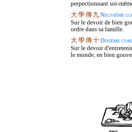
perpectionnant soi-mêm
大
學
傳
九
Neuvième co
Sur le devoir de bien go
ordre dans sa famille.
大
學
傳
十
Dixième com
Sur le devoir d'entreten
le monde, en bien gouve