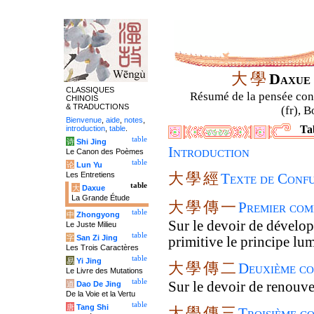
大
學
Daxu
CLASSIQUES
Résumé de la pensée confu
CHINOIS
& TRADUCTIONS
(fr), B
Bienvenue
,
aide
,
notes
,
Ta
introduction
,
table
.
table
诗
Shi Jing
Introduction
Le Canon des Poèmes
table
论
Lun Yu
大
學
經
Les Entretiens
Texte de Confu
table
大
Daxue
La Grande Étude
大
學
傳
一
Premier com
table
中
Zhongyong
Sur le devoir de développ
Le Juste Milieu
table
字
San Zi Jing
primitive le principe lu
Les Trois Caractères
table
易
Yi Jing
大
學
傳
二
Deuxième co
Le Livre des Mutations
table
Sur le devoir de renouvel
道
Dao De Jing
De la Voie et la Vertu
table
唐
Tang Shi
大
學
傳
三
Troisième c