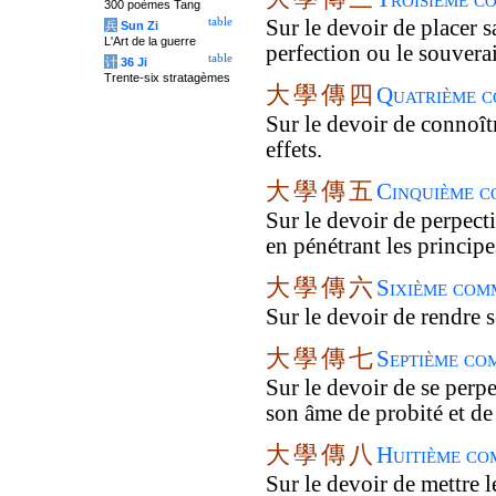
300 poèmes Tang
table
Sur le devoir de placer s
兵
Sun Zi
L'Art de la guerre
perfection ou le souvera
table
计
36 Ji
Trente-six stratagèmes
大
學
傳
四
Quatrième c
Sur le devoir de connoîtr
effets.
大
學
傳
五
Cinquième c
Sur le devoir de perpect
en pénétrant les principe
大
學
傳
六
Sixième com
Sur le devoir de rendre s
大
學
傳
七
Septième co
Sur le devoir de se perp
son âme de probité et de
大
學
傳
八
Huitième co
Sur le devoir de mettre l