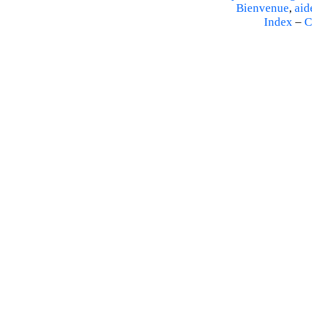
Bienvenue
,
aid
Index
–
C