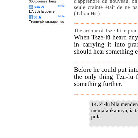
d'apprendre du nouveau, on p
300 poèmes Tang
table
seule crainte était de ne p
兵
Sun Zi
L'Art de la guerre
(Tchou Hsi)
table
计
36 Ji
Trente-six stratagèmes
The ardour of Tsze-lû in pract
When Tsze-lû heard anyt
in carrying it into pra
should hear something e
Before he could put int
the only thing Tzu-lu 
something further.
14. Zi-lu bila menden
menjalankannya, ia t
pula.