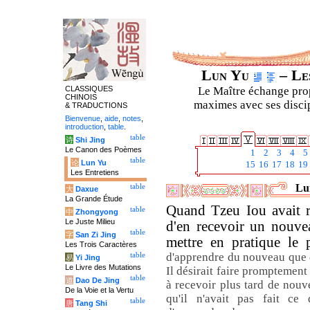
Lun Yu
– Les
CLASSIQUES
Le Maître échange prop
CHINOIS
maximes avec ses discipl
& TRADUCTIONS
Bienvenue
,
aide
,
notes
,
introduction
,
table
.
table
诗
Shi Jing
Le Canon des Poèmes
1
2
3
4
5
table
论
Lun Yu
15
16
17
18
19
Les Entretiens
Lun
table
大
Daxue
La Grande Étude
Quand Tzeu Iou avait r
table
中
Zhongyong
Le Juste Milieu
d'en recevoir un nouvea
table
字
San Zi Jing
mettre en pratique le 
Les Trois Caractères
d'apprendre du nouveau que de
table
易
Yi Jing
Le Livre des Mutations
Il désirait faire promptement
table
道
Dao De Jing
à recevoir plus tard de nou
De la Voie et la Vertu
qu'il n'avait pas fait ce 
table
唐
Tang Shi