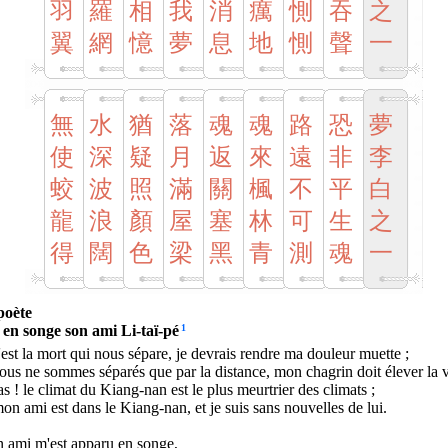
羽
羅
相
我
消
癘
惻
吞
之
翼
網
憶
夢
息
地
惻
聲
一
無
水
猶
落
魂
魂
路
恐
夢
使
深
疑
月
返
來
遠
非
李
蛟
波
照
滿
關
楓
不
平
白
龍
浪
顏
屋
塞
林
可
生
之
得
闊
色
梁
黑
青
測
魂
一
poète
t en songe son ami Li-taï-pé
1
'est la mort qui nous sépare, je devrais rendre ma douleur muette ;
ous ne sommes séparés que par la distance, mon chagrin doit élever la 
s ! le climat du Kiang-nan est le plus meurtrier des climats ;
on ami est dans le Kiang-nan, et je suis sans nouvelles de lui.
 ami m'est apparu en songe,