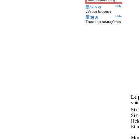
table
兵
Sun Zi
L'Art de la guerre
table
计
36 Ji
Trente-six stratagèmes
Le 
voi
Si c
Si n
Héla
Et m
Mon