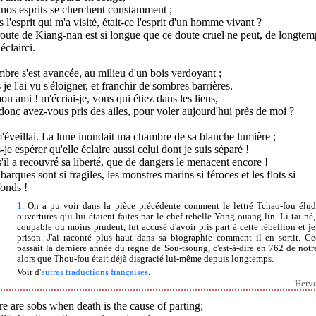
nos esprits se cherchent constamment ;
 l'esprit qui m'a visité, était-ce l'esprit d'un homme vivant ?
oute de Kiang-nan est si longue que ce doute cruel ne peut, de longtem
 éclairci.
bre s'est avancée, au milieu d'un bois verdoyant ;
 je l'ai vu s'éloigner, et franchir de sombres barrières.
n ami ! m'écriai-je, vous qui étiez dans les liens,
onc avez-vous pris des ailes, pour voler aujourd'hui près de moi ?
'éveillai. La lune inondait ma chambre de sa blanche lumière ;
-je espérer qu'elle éclaire aussi celui dont je suis séparé !
s'il a recouvré sa liberté, que de dangers le menacent encore !
barques sont si fragiles, les monstres marins si féroces et les flots si
onds !
1
. On a pu voir dans la pièce précédente comment le lettré Tchao-fou élud
ouvertures qui lui étaient faites par le chef rebelle Yong-ouang-lin. Li-taï-pé,
coupable ou moins prudent, fut accusé d'avoir pris part à cette rébellion et je
prison. J'ai raconté plus haut dans sa biographie comment il en sortit. Ce
passait la dernière année du règne de Sou-tsoung, c'est-à-dire en 762 de notre
alors que Thou-fou était déjà disgracié lui-même depuis longtemps.
Voir d'
autres traductions françaises
.
Herv
e are sobs when death is the cause of parting;