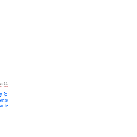
er 11
ente
ante