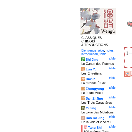
CLASSIQUES
CHINOIS
& TRADUCTIONS
Bienvenue
,
aide
,
notes
,
I
introduction
,
table
.
table
诗
Shi Jing
Le Canon des Poèmes
table
论
Lun Yu
Les Entretiens
table
大
Daxue
La Grande Étude
table
中
Zhongyong
Le Juste Milieu
table
字
San Zi Jing
Les Trois Caractères
table
易
Yi Jing
Le Livre des Mutations
table
道
Dao De Jing
De la Voie et la Vertu
table
唐
Tang Shi
300 poèmes Tang