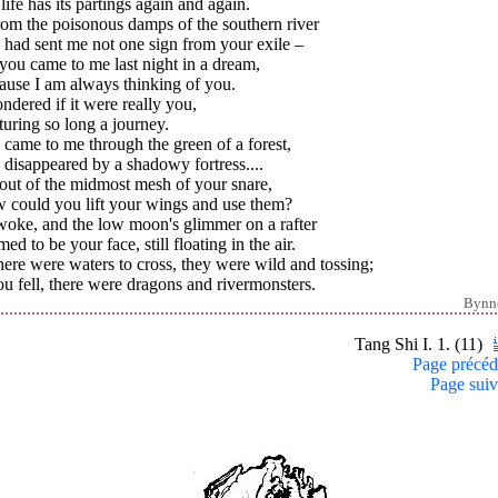
life has its partings again and again.
rom the poisonous damps of the southern river
had sent me not one sign from your exile –
 you came to me last night in a dream,
ause I am always thinking of you.
ndered if it were really you,
uring so long a journey.
came to me through the green of a forest,
disappeared by a shadowy fortress....
out of the midmost mesh of your snare,
 could you lift your wings and use them?
 woke, and the low moon's glimmer on a rafter
ed to be your face, still floating in the air.
here were waters to cross, they were wild and tossing;
ou fell, there were dragons and rivermonsters.
Bynn
Tang Shi I. 1. (11)
Page précéd
Page suiv