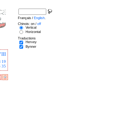
Français /
English
.
Chinois: on /
off
Vertical
Horizontal
Traductions
Hervey
Bynner
III
8
19
4
35