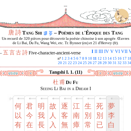
...
唐
詩
Tang Shi
– Poèmes de l'Époque des Tang
Un recueil de 320 pièces pour découvrir la poésie chinoise à son apogée. Œuvres
de Li Bai, Du Fu, Wang Wei, etc. Tr. Bynner (en) et 21 d'Hervey (fr).
I
II
III
IV
V
VI
VII
V
五
言
古
詩
 —
Five-character-ancient-verse
nº
1
2
3
4
5
6
7
8
9
10
11
12
13
14
15
16
17
1
20
21
22
23
24
25
26
27
28
29
30
31
32
33
3
Tangshi I. 1. (11)
杜
甫
Du Fu
Seeing Li Bai in a Dream I
何
君
明
故
逐
江
生
死
夢
以
今
我
人
客
南
別
別
李
有
在
長
入
無
瘴
常
已
白