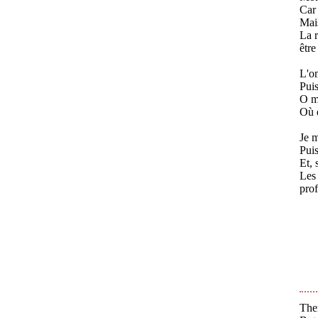
Car 
Mais
La r
être
L'om
Puis
O mo
Où d
Je m
Puis
Et, 
Les 
prof
Ther