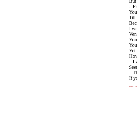
But 
...F
You 
Till
Bec
I wo
Vent
You 
You 
Yet 
How
...I
Seem
...T
If y