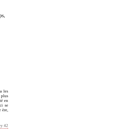
ps,
a les
 plus
té en
ci se
 ère,
ey 42