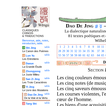
Dao De Jing
–
CLASSIQUES
La dialectique naturalist
CHINOIS
81 textes poétiques et 
& TRADUCTIONS
Wilhel
Bienvenue
,
aide
,
notes
,
introduction
,
table
.
1
2
3
4
5
6
7
8
9
10
11
table
诗
Shi Jing
28
29
30
31
32
33
34
35
36
37
38
Le Canon des Poèmes
table
55
56
57
58
59
60
61
62
63
64
65
论
Lun Yu
Les Entretiens
D
table
大
Daxue
La Grande Étude
Section
table
中
Zhongyong
Le Juste Milieu
Les cinq couleurs émous
table
字
San Zi Jing
Les cinq notes (de musi
Les Trois Caractères
table
易
Yi Jing
Les cinq saveurs émouss
Le Livre des Mutations
Les courses violentes, l'
table
道
Dao De Jing
De la Voie et la Vertu
cœur de l'homme.
table
唐
Tang Shi
Les biens d'une acquisit