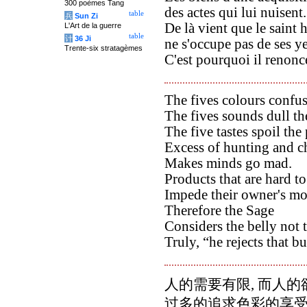
300 poèmes Tang
des actes qui lui nuisent.
table
兵
Sun Zi
De là vient que le saint
L'Art de la guerre
table
计
36 Ji
ne s'occupe pas de ses y
Trente-six stratagèmes
C'est pourquoi il renonce
The fives colours confus
The fives sounds dull the
The five tastes spoil the 
Excess of hunting and c
Makes minds go mad.
Products that are hard to
Impede their owner's m
Therefore the Sage
Considers the belly not 
Truly, “he rejects that bu
人的需要有限, 而人
过多的追求色彩的享受