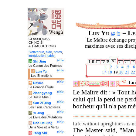
Lun Yu
– Les
CLASSIQUES
Le Maître échange prop
CHINOIS
maximes avec ses discipl
& TRADUCTIONS
Bienvenue
,
aide
,
notes
,
introduction
,
table
.
table
诗
Shi Jing
Le Canon des Poèmes
1
2
3
4
5
6
table
论
Lun Yu
17
18
19
20
21
22
Les Entretiens
Lun
table
大
Daxue
La Grande Étude
Le Maître dit : « Tout h
table
中
Zhongyong
Le Juste Milieu
celui qui la perd ne per
table
字
San Zi Jing
bonheur qu'il n'a pas mér
Les Trois Caractères
table
易
Yi Jing
Le Livre des Mutations
table
Life without uprightness is no
道
Dao De Jing
De la Voie et la Vertu
The Master said, "Man 
table
唐
Tang Shi