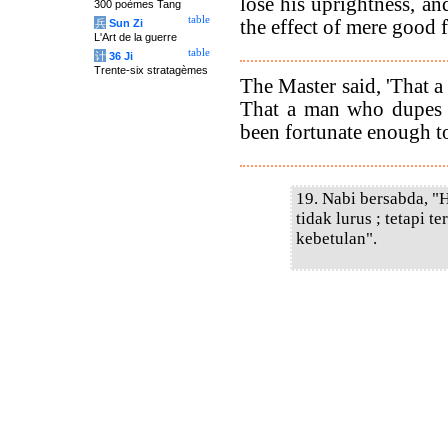
lose his uprightness, an
300 poèmes Tang
table
the effect of mere good 
兵
Sun Zi
L'Art de la guerre
table
计
36 Ji
Trente-six stratagèmes
The Master said, 'That a 
That a man who dupes o
been fortunate enough to
19. Nabi bersabda, "
tidak lurus ; tetapi 
kebetulan".