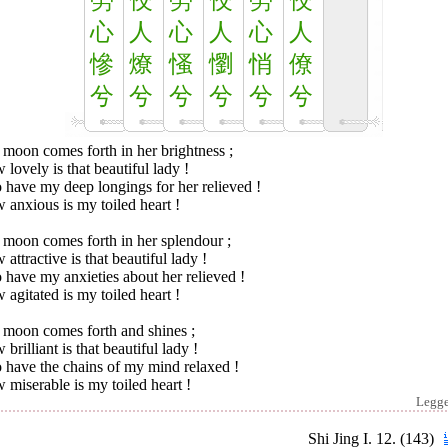
勞
佼
勞
佼
勞
佼
心
人
心
人
心
人
慘
燎
慅
懰
悄
僚
兮
兮
兮
兮
兮
兮
moon comes forth in her brightness ;
lovely is that beautiful lady !
 have my deep longings for her relieved !
anxious is my toiled heart !
 moon comes forth in her splendour ;
attractive is that beautiful lady !
 have my anxieties about her relieved !
agitated is my toiled heart !
 moon comes forth and shines ;
brilliant is that beautiful lady !
 have the chains of my mind relaxed !
miserable is my toiled heart !
Legg
Shi Jing I. 12. (143)