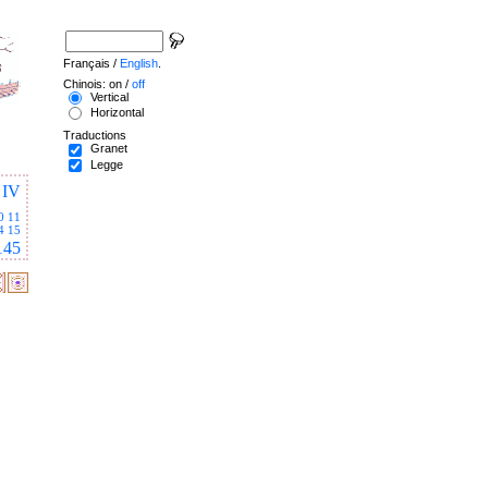
Français /
English
.
Chinois: on /
off
Vertical
Horizontal
Traductions
Granet
Legge
IV
0
11
4
15
145