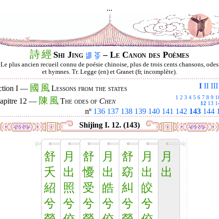
...
詩
經
Shi Jing
– Le Canon des Poèmes
Le plus ancien recueil connu de poésie chinoise, plus de trois cents chansons, odes
et hymnes. Tr. Legge (en) et Granet (fr, incomplète).
I
II
III
國
風
ction I —
Lessons from the states
1
2
3
4
5
6
7
8
9
1
陳
風
apitre 12 —
The odes of
Chen
12
13
1
nº
136
137
138
139
140
141
142
143
144
Shijing I. 12. (143)
舒
月
舒
月
舒
月
月
夭
出
懮
出
窈
出
出
紹
照
受
皓
糾
皎
兮
兮
兮
兮
兮
兮