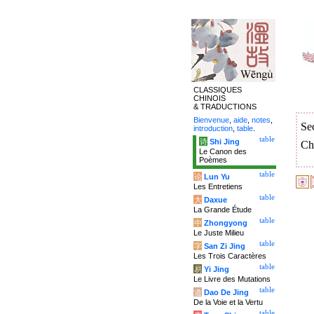
CLASSIQUES
CHINOIS
& TRADUCTIONS
Bienvenue
,
aide
,
notes
,
Se
introduction
,
table
.
table
诗
Shi Jing
Ch
Le Canon des
Poèmes
table
论
Lun Yu
Les Entretiens
table
大
Daxue
La Grande Étude
table
中
Zhongyong
Le Juste Milieu
table
字
San Zi Jing
Les Trois Caractères
table
易
Yi Jing
Le Livre des Mutations
table
道
Dao De Jing
De la Voie et la Vertu
table