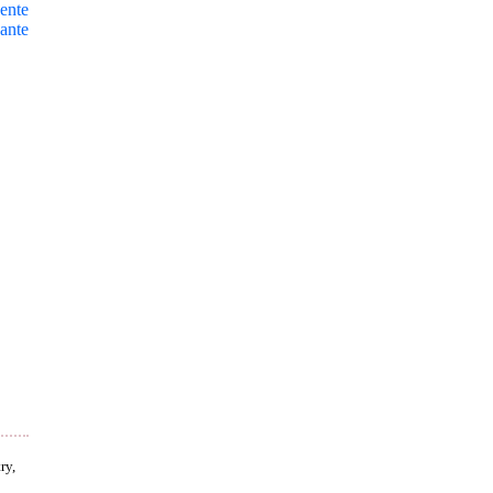
ente
ante
ry,