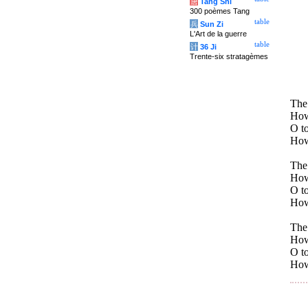
唐
Tang Shi
300 poèmes Tang
table
兵
Sun Zi
L'Art de la guerre
table
计
36 Ji
Trente-six stratagèmes
The 
How 
O to
How 
The
How 
O to
How 
The
How 
O to
How 