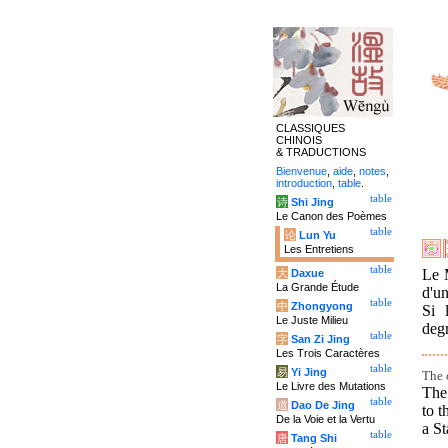
CLASSIQUES
CHINOIS
& TRADUCTIONS
Bienvenue
,
aide
,
notes
,
introduction
,
table
.
table
诗
Shi Jing
Le Canon des Poèmes
table
论
Lun Yu
Les Entretiens
table
Le M
大
Daxue
La Grande Étude
d'un
table
中
Zhongyong
Si 
Le Juste Milieu
degr
table
字
San Zi Jing
Les Trois Caractères
table
易
Yi Jing
The 
Le Livre des Mutations
The
table
道
Dao De Jing
to 
De la Voie et la Vertu
a St
table
唐
Tang Shi