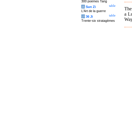
300 poèmes Tang
table
兵
Sun Zi
The 
L'Art de la guerre
a Lu
table
计
36 Ji
Way
Trente-six stratagèmes