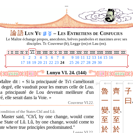
...
論
語
Lun Yu
– Les Entretiens de Confucius
Le Maître échange propos, anecdotes, brèves paraboles et maximes avec ses
disciples. Tr. Couvreur (fr), Legge (en) et Lau (en).
1
2
3
4
5
6
7
8
9
10
11
12
13
14
15
16
17
18
19
20
21
22
23
24
25
26
27
28
29
30
Lunyu VI. 24. (144)
aître dit : « Si la principauté de Ts'i s'améliorait
 degré, elle vaudrait pour les mœurs celle de Lou.
魯
齊
子
la principauté de Lou devenait meilleure d'un
é, elle serait dans la Voie. »
一
一
曰
Couvreur VI.22.
變
變
condition of the States Chî and Lû.
 Master said, "Ch'î, by one change, would come
至
至
the State of Lû. Lû, by one change, would come to
ate where true principles predominated."
於
於
Legge VI.22.