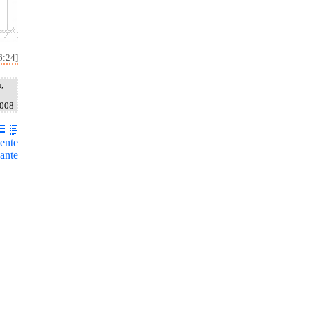
6:24]
,
2008
ente
ante