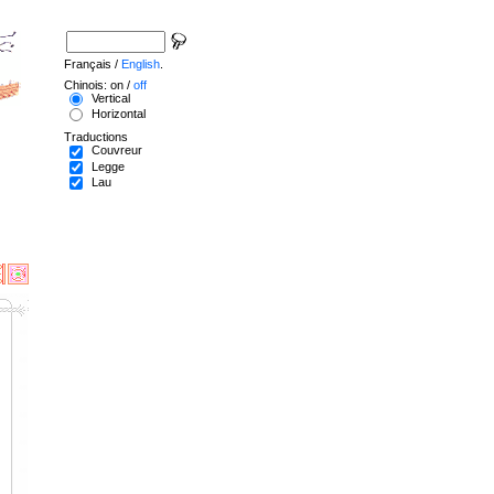
Français /
English
.
Chinois: on /
off
Vertical
Horizontal
Traductions
Couvreur
Legge
Lau