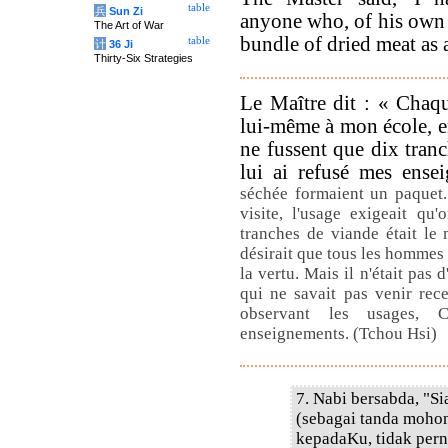
table
兵
Sun Zi
anyone who, of his own 
The Art of War
bundle of dried meat as a
table
计
36 Ji
Thirty-Six Strategies
Le Maître dit : « Chaq
lui-même à mon école, en
ne fussent que dix tranc
lui ai refusé mes ens
séchée formaient un paquet.
visite, l'usage exigeait qu
tranches de viande était le
désirait que tous les hommes 
la vertu. Mais il n'était pas 
qui ne savait pas venir rec
observant les usages, C
enseignements. (Tchou Hsi)
7. Nabi bersabda, "
(sebagai tanda mohon
kepadaKu, tidak per