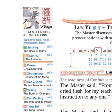
Lun Yu
– Th
CHINESE CLASSICS
The Master discusses 
& TRANSLATIONS
preoccupations with so
Welcome
,
help
,
notes
,
C
introduction
,
table
.
table
诗
Shi Jing
The Book of Odes
table
1
2
3
4
5
论
Lun Yu
The Analects
15
16
17
18
19
29
30
31
32
33
table
大
Daxue
Great Learning
Lun
table
中
Zhongyong
Doctrine of the Mean
The readiness of Confucius to
table
字
San Zi Jing
The Master said, "From
Three-characters book
table
dried flesh for my teac
易
Yi Jing
The Book of Changes
instruction to any one."
table
道
Dao De Jing
The Way and its Power
table
唐
Tang Shi
300 Tang Poems
The Master said, 'I h