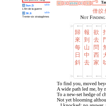
Tan
table
兵
Sun Zi
L'Art de la guerre
僧
皎
table
计
36 Ji
Not Finding
Trente-six stratagèmes
歸
報
欲
來
到
去
每
山
問
日
中
西
斜
去
家
To find you, moved beyo
A wide path led me, by
To a new-set hedge of 
Not yet blooming altho
...I knocked; no answer,