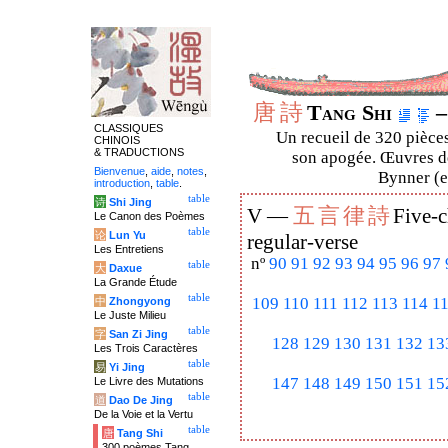
唐
詩
Tang Shi
–
CLASSIQUES
Un recueil de 320 pièces
CHINOIS
& TRADUCTIONS
son apogée. Œuvres de
Bienvenue
,
aide
,
notes
,
Bynner (en
introduction
,
table
.
table
诗
Shi Jing
五
言
律
詩
V —
Five-c
Le Canon des Poèmes
table
论
Lun Yu
regular-verse
Les Entretiens
nº
90
91
92
93
94
95
96
97
table
大
Daxue
La Grande Étude
table
109
110
111
112
113
114
1
中
Zhongyong
Le Juste Milieu
table
字
San Zi Jing
128
129
130
131
132
13
Les Trois Caractères
table
易
Yi Jing
147
148
149
150
151
15
Le Livre des Mutations
table
道
Dao De Jing
De la Voie et la Vertu
table
唐
Tang Shi
300 poèmes Tang