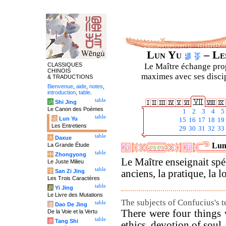
Lun Yu
– Les
CLASSIQUES
Le Maître échange prop
CHINOIS
maximes avec ses discipl
& TRADUCTIONS
Bienvenue
,
aide
,
notes
,
introduction
,
table
.
table
诗
Shi Jing
Le Canon des Poèmes
1
2
3
4
5
table
论
Lun Yu
15
16
17
18
19
Les Entretiens
29
30
31
32
33
table
大
Daxue
Luny
La Grande Étude
table
中
Zhongyong
Le Maître enseignait spé
Le Juste Milieu
table
字
San Zi Jing
anciens, la pratique, la lo
Les Trois Caractères
table
易
Yi Jing
Le Livre des Mutations
The subjects of Confucius's t
table
道
Dao De Jing
There were four things w
De la Voie et la Vertu
table
唐
Tang Shi
ethics, devotion of soul,