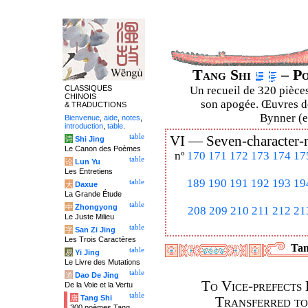
Tang Shi
– Po
CLASSIQUES
Un recueil de 320 pièces
CHINOIS
son apogée. Œuvres de
& TRADUCTIONS
Bynner (en
Bienvenue
,
aide
,
notes
,
introduction
,
table
.
table
VI —
Seven-character-
诗
Shi Jing
Le Canon des Poèmes
nº
170
171
172
173
174
17
table
论
Lun Yu
Les Entretiens
189
190
191
192
193
19
table
大
Daxue
La Grande Étude
table
中
Zhongyong
208
209
210
211
212
21
Le Juste Milieu
table
字
San Zi Jing
Les Trois Caractères
Tan
table
易
Yi Jing
Le Livre des Mutations
table
道
Dao De Jing
To Vice-prefects
De la Voie et la Vertu
table
唐
Tang Shi
Transferred t
300 poèmes Tang