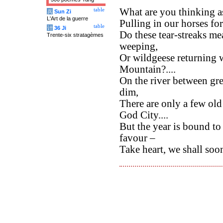
What are you thinking a
table
兵
Sun Zi
L'Art de la guerre
Pulling in our horses for
table
计
36 Ji
Do these tear-streaks m
Trente-six stratagèmes
weeping,
Or wildgeese returning
Mountain?....
On the river between gr
dim,
There are only a few old
God City....
But the year is bound to
favour –
Take heart, we shall soo