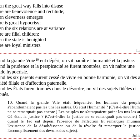
 the great way falls into disuse
e are benevolence and rectitude;
n cleverness emerges
e is great hypocrisy;
 the six relations are at variance
e are filial children;
 the state is benighted
e are loyal ministers.
L
nd la grande Voie
10
eut dépéri, on vit paraître l'humanité et la justice.
d la prudence et la perspicacité se furent montrées, on vit naître une
de hypocrisie.
d les six parents eurent cessé de vivre en bonne harmonie, on vit des a
iété filiale et d'affection paternelle.
d les États furent tombés dans le désordre, on vit des sujets fidèles et
oués.
10. Quand la grande Voie était fréquentée, les hommes du peupl
s'abandonnaient pas les uns les autres. Où était l'humanité ? (C'est-à-dire l'hum
ne se remarquait pas encore.) Les peuples ne s'attaquaient point les uns les au
Où était la justice ? (C'est-à-dire la justice ne se remarquait pas encore.) 
quand le Tao eut dépéri, l'absence de l'affection fit remarquer l'human
l'existence de la désobéissance ou de la révolte fit remarquer la justic
l'accomplissement des devoirs des sujets).
Juli