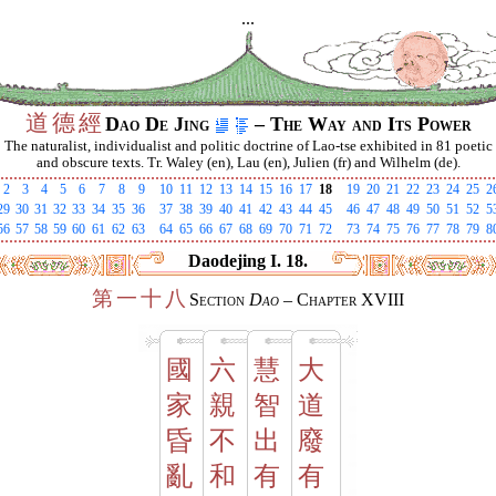
...
道
德
經
Dao De Jing
– The Way and Its Power
The naturalist, individualist and politic doctrine of Lao-tse exhibited in 81 poetic
and obscure texts. Tr. Waley (en), Lau (en), Julien (fr) and Wilhelm (de).
2
3
4
5
6
7
8
9
10
11
12
13
14
15
16
17
18
19
20
21
22
23
24
25
2
29
30
31
32
33
34
35
36
37
38
39
40
41
42
43
44
45
46
47
48
49
50
51
52
5
56
57
58
59
60
61
62
63
64
65
66
67
68
69
70
71
72
73
74
75
76
77
78
79
8
Daodejing I. 18.
第
一
十
八
Section
Dao
– Chapter XVIII
國
六
慧
大
家
親
智
道
昏
不
出
廢
亂
和
有
有