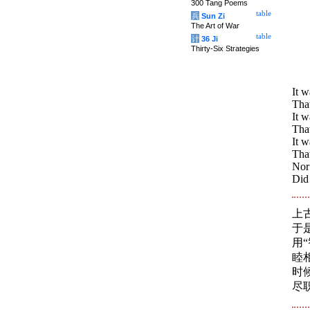
300 Tang Poems
table
兵
Sun Zi
The Art of War
table
计
36 Ji
Thirty-Six Strategies
It 
Tha
It 
That
It w
That
Nor 
Did 
上
于
用
睦
时
尽