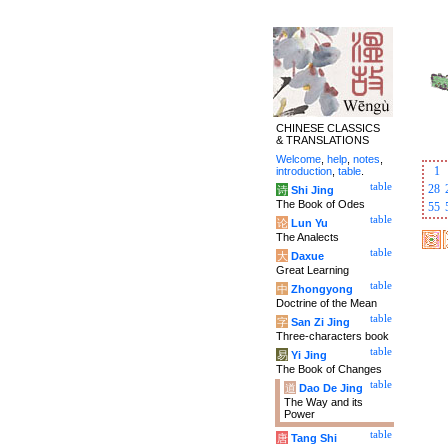
CHINESE CLASSICS
& TRANSLATIONS
Welcome
,
help
,
notes
,
1
introduction
,
table
.
table
28
诗
Shi Jing
The Book of Odes
55
table
论
Lun Yu
The Analects
table
大
Daxue
Great Learning
table
中
Zhongyong
Doctrine of the Mean
table
字
San Zi Jing
Three-characters book
table
易
Yi Jing
The Book of Changes
table
道
Dao De Jing
The Way and its
Power
table
唐
Tang Shi