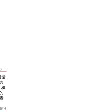
ey 18
凿,
始
 和
明的
负责
翻译