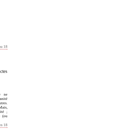
au 18
ctes
e ne
anité
tres.
Mais,
ité ;
e (ou
en 18