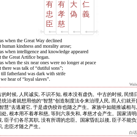
有
有
大
仁
忠
孝
偽
義
臣
慈
was when the Great Way declined
t human kindness and morality arose;
was when intelligence and knowledge appeared
 the Great Artifice began.
as when the six near ones were no longer at peace
 there was talk of “dutiful sons”;
till fatherland was dark with strife
we hear of “loyal slaves”.
Wal
古的时候, 人民诚实, 不识不知, 根本没有虚伪。中古的时候, 民情日
是统治者就想用他的“智慧”创造制度法令来治理人民, 而人们就开
“智慧”去逃避它, 于是虚伪狡诈也随之产生。家族中如能推诚相与,
相处, 根本用不着孝和慈, 等到六亲失和, 孝慈才会产生。国家清
候, 臣子们各尽其职, 没有所谓的忠臣。国家昏乱以後, 臣子不能
职, 忠臣才随之产生。
白话