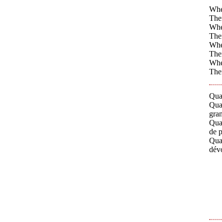
When
Ther
Whe
Ther
When
Ther
When
Ther
Qua
Quan
gran
Quan
de p
Quan
dév