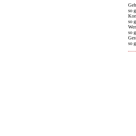
Geh
so g
Kom
so g
Wer
so g
Gera
so g