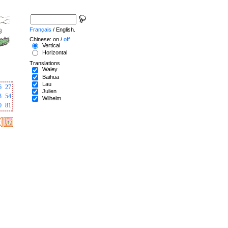
Français
/ English.
Chinese: on /
off
Vertical
Horizontal
Translations
Waley
Baihua
Lau
6
27
Julien
3
54
Wilhelm
0
81