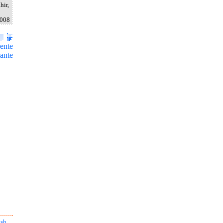
hir,
2008
ente
ante
ish