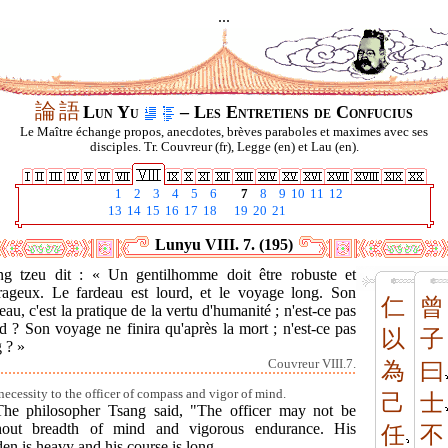
...
論
語
Lun Yu
– Les Entretiens de Confucius
Le Maître échange propos, anecdotes, brèves paraboles et maximes avec ses
disciples. Tr. Couvreur (fr), Legge (en) et Lau (en).
1
2
3
4
5
6
7
8
9
10
11
12
13
14
15
16
17
18
19
20
21
Lunyu VIII. 7. (195)
ng tzeu dit : « Un gentilhomme doit être robuste et
rageux. Le fardeau est lourd, et le voyage long. Son
仁
曾
eau, c'est la pratique de la vertu d'humanité ; n'est-ce pas
d ? Son voyage ne finira qu'après la mort ; n'est-ce pas
以
子
 ? »
Couvreur VIII.7.
為
曰
necessity to the officer of compass and vigor of mind.
己
士
The philosopher Tsang said, "The officer may not be
hout breadth of mind and vigorous endurance. His
任
不
en is heavy and his course is long.