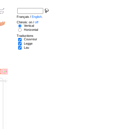
Français /
English
.
Chinois: on /
off
Vertical
Horizontal
Traductions
Couvreur
Legge
Lau