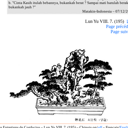
b. "Cinta Kasih itulah bebannya, bukankah berat ? Sampai mati barulah berak
bukankah jauh ?"
Matakin-Indonesia – 07/12/
Lun Yu VIII. 7. (195)
Page précéd
Page suiv
s Entretiens de Confucius – Lun Yu VIII. 7. (195) – Chinois on/
off
– Français/
Engl