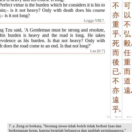
不
可
Perfect virtue is the burden which he considers it is his to
tain;– is it not heavy? Only with death does his course
亦
以
;– is it not long?
Legge VIII.7.
重
不
ng Tzu said, 'A Gentleman must be strong and resolute,
乎
弘
 his burden is heavy and the road is long. He takes
evolence as his burden. Is that not heavy? Only with
死
毅
h does the road come to an end. Is that not long?'
Lau [8:7]
而
任
後
重
已
而
不
道
亦
遠
遠
乎
7. a. Zeng-zi berkata, "Seorang siswa tidak boleh tidak berhati luas dan
berkemauan keras, karena beratlah bebannya dan jauhlah perjalanannya."