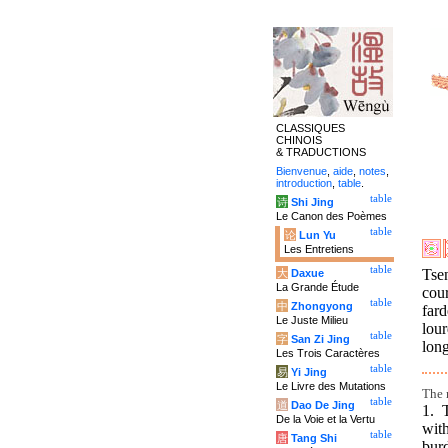
CLASSIQUES
CHINOIS
& TRADUCTIONS
Bienvenue
,
aide
,
notes
,
introduction
,
table
.
table
诗
Shi Jing
Le Canon des Poèmes
table
论
Lun Yu
Les Entretiens
table
Tse
大
Daxue
La Grande Étude
cou
table
中
Zhongyong
fard
Le Juste Milieu
lour
table
字
San Zi Jing
long
Les Trois Caractères
table
易
Yi Jing
Le Livre des Mutations
The 
table
道
Dao De Jing
1. 
De la Voie et la Vertu
wit
table
唐
Tang Shi
burd