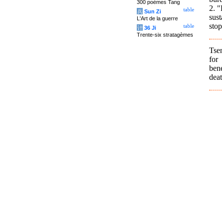
300 poèmes Tang
2. "
table
兵
Sun Zi
sus
L'Art de la guerre
stop
table
计
36 Ji
Trente-six stratagèmes
Tse
for
ben
deat