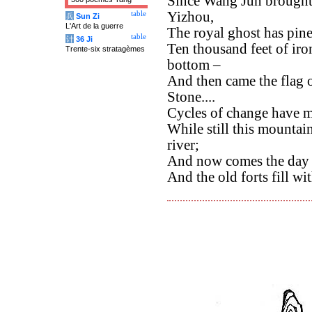
Since Wang Jun brought
Yizhou,
table
兵
Sun Zi
L'Art de la guerre
The royal ghost has pine
table
计
36 Ji
Ten thousand feet of iro
Trente-six stratagèmes
bottom –
And then came the flag o
Stone....
Cycles of change have m
While still this mounta
river;
And now comes the day o
And the old forts fill w