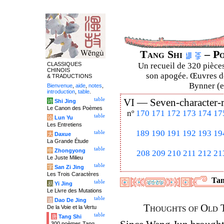
Tang Shi
– Po
CLASSIQUES
Un recueil de 320 pièces
CHINOIS
son apogée. Œuvres de
& TRADUCTIONS
Bynner (en
Bienvenue
,
aide
,
notes
,
introduction
,
table
.
table
VI —
Seven-character-
诗
Shi Jing
Le Canon des Poèmes
nº
170
171
172
173
174
17
table
论
Lun Yu
Les Entretiens
189
190
191
192
193
19
table
大
Daxue
La Grande Étude
table
中
Zhongyong
208
209
210
211
212
21
Le Juste Milieu
table
字
San Zi Jing
Les Trois Caractères
Tan
table
易
Yi Jing
Le Livre des Mutations
table
道
Dao De Jing
Thoughts of Old 
De la Voie et la Vertu
table
唐
Tang Shi
300 poèmes Tang