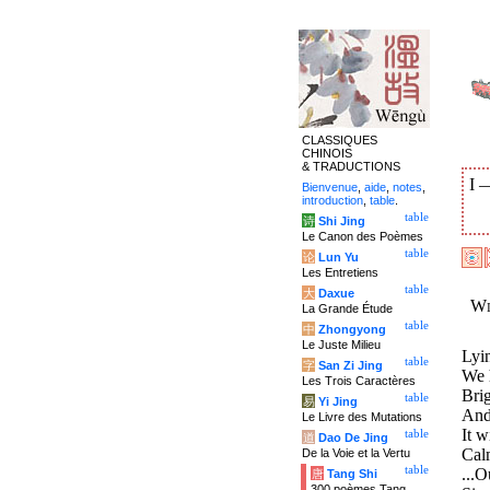
CLASSIQUES
CHINOIS
& TRADUCTIONS
I
Bienvenue
,
aide
,
notes
,
introduction
,
table
.
table
诗
Shi Jing
Le Canon des Poèmes
table
论
Lun Yu
Les Entretiens
table
大
Daxue
Wi
La Grande Étude
table
中
Zhongyong
Le Juste Milieu
Lyin
table
字
San Zi Jing
We h
Les Trois Caractères
Brig
table
易
Yi Jing
And
Le Livre des Mutations
It w
table
道
Dao De Jing
Cal
De la Voie et la Vertu
table
...O
唐
Tang Shi
300 poèmes Tang