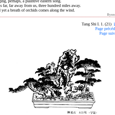
ing, perhaps, a plaintive eastern song.
s far, far away from us, three hundred miles away.
yet a breath of orchids comes along the wind.
Bynn
Tang Shi I. 1. (21)
Page précéd
Page suiv