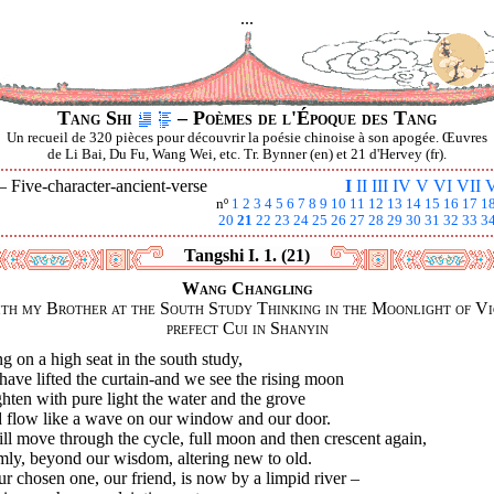
...
Tang Shi
– Poèmes de l'Époque des Tang
Un recueil de 320 pièces pour découvrir la poésie chinoise à son apogée. Œuvres
de Li Bai, Du Fu, Wang Wei, etc. Tr. Bynner (en) et 21 d'Hervey (fr).
 —
Five-character-ancient-verse
I
II
III
IV
V
VI
VII
V
nº
1
2
3
4
5
6
7
8
9
10
11
12
13
14
15
16
17
1
20
21
22
23
24
25
26
27
28
29
30
31
32
33
3
Tangshi I. 1. (21)
Wang Changling
th my Brother at the South Study Thinking in the Moonlight of Vi
prefect Cui in Shanyin
g on a high seat in the south study,
ave lifted the curtain-and we see the rising moon
hten with pure light the water and the grove
 flow like a wave on our window and our door.
ill move through the cycle, full moon and then crescent again,
mly, beyond our wisdom, altering new to old.
ur chosen one, our friend, is now by a limpid river –