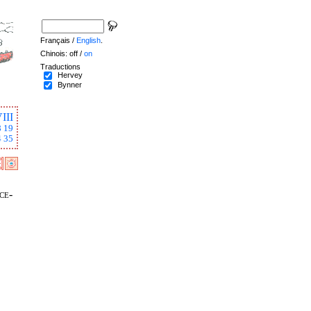
Français /
English
.
Chinois: off /
on
Traductions
Hervey
Bynner
III
8
19
4
35
ce-