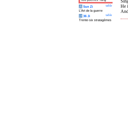
Sing
He i
table
兵
Sun Zi
L'Art de la guerre
And 
table
计
36 Ji
Trente-six stratagèmes