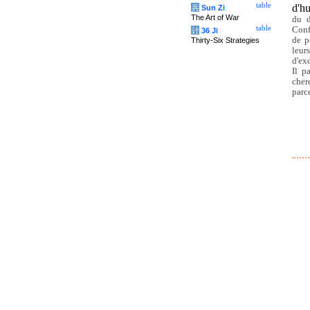
table
d'h
兵
Sun Zi
The Art of War
du d
table
Conf
计
36 Ji
de p
Thirty-Six Strategies
leurs
d'ex
Il p
cher
parc