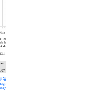
Hsi)
de ce
de la
nt de
IX.1.
kan
2/07
page
page