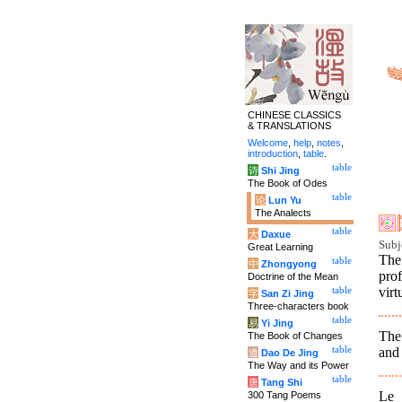
CHINESE CLASSICS
& TRANSLATIONS
Welcome
,
help
,
notes
,
introduction
,
table
.
table
诗
Shi Jing
The Book of Odes
table
论
Lun Yu
The Analects
table
大
Daxue
Subj
Great Learning
The
table
中
Zhongyong
pro
Doctrine of the Mean
virt
table
字
San Zi Jing
Three-characters book
table
易
Yi Jing
The
The Book of Changes
and
table
道
Dao De Jing
The Way and its Power
table
唐
Tang Shi
Le 
300 Tang Poems