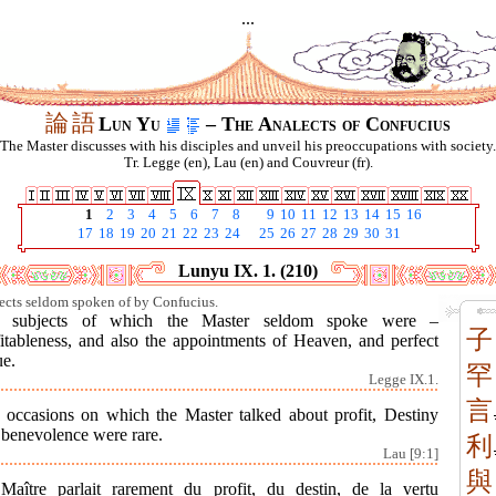
...
論
語
Lun Yu
– The Analects of Confucius
The Master discusses with his disciples and unveil his preoccupations with society.
Tr. Legge (en), Lau (en) and Couvreur (fr).
1
2
3
4
5
6
7
8
9
10
11
12
13
14
15
16
17
18
19
20
21
22
23
24
25
26
27
28
29
30
31
Lunyu IX. 1. (210)
ects seldom spoken of by Confucius.
 subjects of which the Master seldom spoke were –
子
fitableness, and also the appointments of Heaven, and perfect
ue.
罕
Legge IX.1.
言
 occasions on which the Master talked about profit, Destiny
 benevolence were rare.
利
Lau [9:1]
與
Maître parlait rarement du profit, du destin, de la vertu