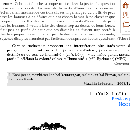
umanité.
Celui qui cherche sa propre utilité blesse la justice. La question
命
estin est très subtile. La voie de la vertu d'humanité est immense.
ucius parlait rarement de ces trois choses. Il parlait peu du profit, de peur
與
orter les hommes à ne désirer que des choses basses, à ne chercher que
 propres intérêts. Il parlait peu du destin et de la vertu d'humanité, de peur
仁
citer les hommes à vouloir faire des choses trop au-dessus de leurs forces.
arlait peu de profit, de peur que ses disciples ne fussent trop portés à
cher leur propre intérêt. Il parlait peu du destin et de la vertu d'humanité,
e que ses disciples n'auraient pas facilement compris ces hautes questions
1
. (Tchou 
1. Certains traducteurs proposent une interprétation plus intéressante 
paragraphe : « Le maître ne parlait que rarement d'intérêt, que ce soit à propos 
destinée ou du sens de l'humanité » (cf A. Lévy) ; « Le maître parlait rareme
profit. Il célébrait la volonté céleste et l'humanité. » (cf P. Ryckmans) (MBC).
Couvreur 
1. Nabi jarang membicarakan hal keuntungan, melainkan hal Firman, melain
hal Cinta Kasih.
Matakin-Indonesia – 2008/1
Lun Yu IX. 1. (210)
Previous 
Next 