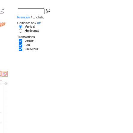
Français
/ English.
Chinese: on /
off
Vertical
Horizontal
Translations
Legge
Lau
Couvreur