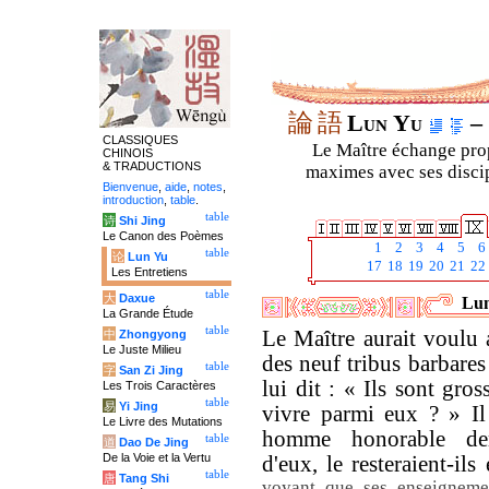
論
語
Lun Yu
– 
CLASSIQUES
Le Maître échange prop
CHINOIS
& TRADUCTIONS
maximes avec ses discipl
Bienvenue
,
aide
,
notes
,
introduction
,
table
.
table
诗
Shi Jing
Le Canon des Poèmes
1
2
3
4
5
6
table
论
Lun Yu
17
18
19
20
21
22
Les Entretiens
table
大
Daxue
Lun
La Grande Étude
table
Le Maître aurait voulu 
中
Zhongyong
Le Juste Milieu
des neuf tribus barbares 
table
字
San Zi Jing
lui dit : « Ils sont gros
Les Trois Caractères
table
易
Yi Jing
vivre parmi eux ? » Il
Le Livre des Mutations
homme honorable dem
table
道
Dao De Jing
De la Voie et la Vertu
d'eux, le resteraient-il
table
唐
Tang Shi
voyant que ses enseignemen