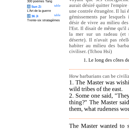
300 poèmes Tang
aurait désiré quitter l'empire 
table
兵
Sun Zi
une contrée étrangère. Il lui 
L'Art de la guerre
table
gémissements par lesquels 
计
36 Ji
Trente-six stratagèmes
désir de vivre au milieu des
l'Est. Il disait de même qu'il 
la mer sur un radeau (et s
déserte). Il n'avait pas réel
habiter au milieu des barba
civiliser. (Tchou Hsi)
1. Le long des côtes d
How barbarians can be civili
1. The Master was wish
wild tribes of the east.
2. Some one said, "The
thing?" The Master sai
them, what rudeness wou
The Master wanted to s