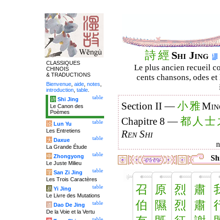
詩
經
Shi Jing
CLASSIQUES
Le plus ancien recueil co
CHINOIS
& TRADUCTIONS
cents chansons, odes et 
Bienvenue
,
aide
,
notes
,
introduction
,
table
.
table
诗
Shi Jing
小
雅
Section II —
Min
Le Canon des
Poèmes
都
人
士
Chapitre 8 —
table
论
Lun Yu
Les Entretiens
Ren Shi
table
大
Daxue
La Grande Étude
table
中
Zhongyong
Shi
Le Juste Milieu
table
字
San Zi Jing
Les Trois Caractères
召
原
烈
肅
table
易
Yi Jing
Le Livre des Mutations
伯
隰
烈
肅
table
道
Dao De Jing
De la Voie et la Vertu
table