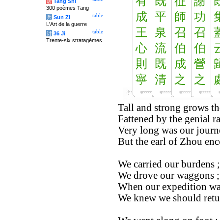
有
既
征
謝
唐
Tang Shi
300 poèmes Tang
成
平
師
功
table
兵
Sun Zi
L'Art de la guerre
王
泉
召
召
table
计
36 Ji
Trente-six stratagèmes
心
流
伯
伯
則
既
成
營
寧
清
之
之
Tall and strong grows th
Fattened by the genial ra
Very long was our journe
But the earl of Zhou en
We carried our burdens 
We drove our waggons ;
When our expedition wa
We knew we should retu