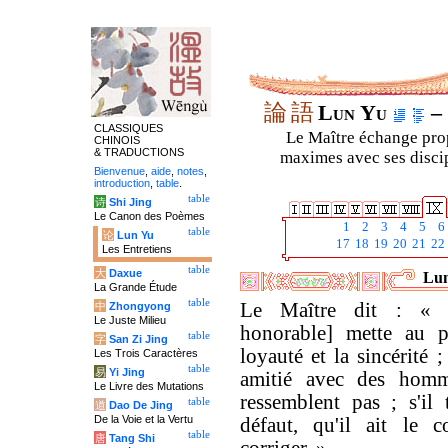
論
語
Lun Yu
– 
CLASSIQUES
Le Maître échange prop
CHINOIS
& TRADUCTIONS
maximes avec ses discipl
Bienvenue
,
aide
,
notes
,
introduction
,
table
.
table
诗
Shi Jing
Le Canon des Poèmes
1
2
3
4
5
6
table
论
Lun Yu
17
18
19
20
21
22
Les Entretiens
table
大
Daxue
Lun
La Grande Étude
table
Le Maître dit : « 
中
Zhongyong
Le Juste Milieu
honorable] mette au p
table
字
San Zi Jing
loyauté et la sincérité ;
Les Trois Caractères
table
易
Yi Jing
amitié avec des homm
Le Livre des Mutations
ressemblent pas ; s'i
table
道
Dao De Jing
De la Voie et la Vertu
défaut, qu'il ait le 
table
唐
Tang Shi