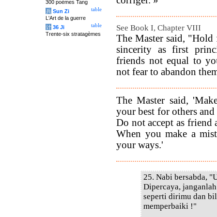
corriger. »
300 poèmes Tang
table
兵
Sun Zi
L'Art de la guerre
table
See Book I, Chapter VIII
计
36 Ji
Trente-six stratagèmes
The Master said, "Hold 
sincerity as first prin
friends not equal to y
not fear to abandon the
The Master said, 'Make
your best for others and
Do not accept as friend
When you make a mista
your ways.'
25. Nabi bersabda, "
Dipercaya, janganla
seperti dirimu dan bi
memperbaiki !"