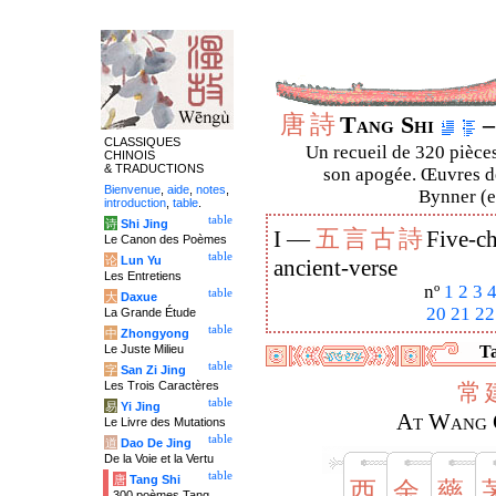
唐
詩
Tang Shi
–
CLASSIQUES
Un recueil de 320 pièces
CHINOIS
& TRADUCTIONS
son apogée. Œuvres de
Bienvenue
,
aide
,
notes
,
Bynner (en
introduction
,
table
.
table
诗
Shi Jing
五
言
古
詩
I —
Five-ch
Le Canon des Poèmes
table
论
Lun Yu
ancient-verse
Les Entretiens
nº
1
2
3
table
大
Daxue
20
21
22
La Grande Étude
table
中
Zhongyong
Le Juste Milieu
Ta
table
字
San Zi Jing
Les Trois Caractères
常
table
易
Yi Jing
At Wang C
Le Livre des Mutations
table
道
Dao De Jing
De la Voie et la Vertu
table
唐
Tang Shi
西
余
藥
300 poèmes Tang