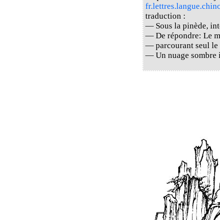
fr.lettres.langue.chin
traduction :
— Sous la pinède, int
— De répondre: Le ma
— parcourant seul le
— Un nuage sombre i