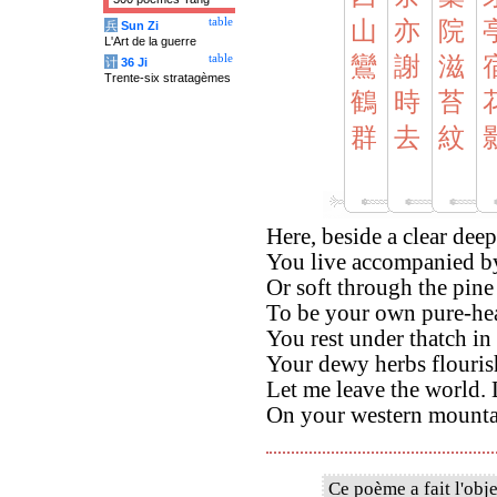
table
山
亦
院
兵
Sun Zi
L'Art de la guerre
table
鸞
謝
滋
计
36 Ji
Trente-six stratagèmes
鶴
時
苔
群
去
紋
Here, beside a clear deep
You live accompanied b
Or soft through the pine
To be your own pure-hea
You rest under thatch in
Your dewy herbs flourish
Let me leave the world. 
On your western mountai
Ce poème a fait l'obje